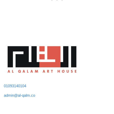
01093140104
admin@al-qalm.co