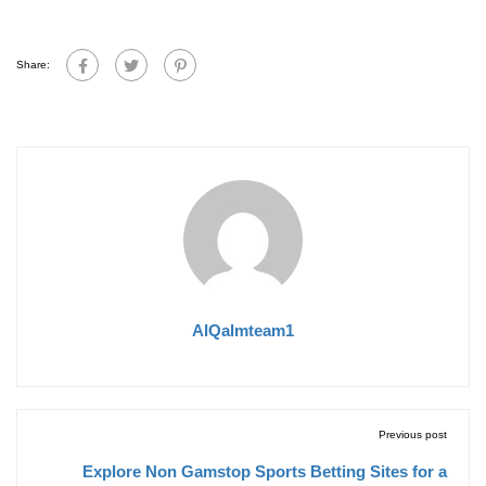
Share:
AlQalmteam1
Previous post
Explore Non Gamstop Sports Betting Sites for a