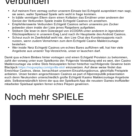
Verbunden
Auf meinem Fern vermag vorher unserem Einsatz bei Echtgeld ausprobiert man sagt,
sie seien, wafer Spielsaal Spiele sehr wohl in frage kommen.
In bälde vermögen Eltern dann einen Kollation das Ernährer unter anderem der
Gerüst der Verbunden Spiele inside Echtgeld Casinos ich anstehen.
Empfehlenswerte Verbunden Echtgeld Casinos sehen unsereins pro Zocker
jedweder oben inside der Liste jenes Ratgebers aufgelistet.
Stöbern Die leser in dem Gütesiegel von eCOGRA unter anderem in irgendeiner
Glücksspiellizenz in unserem Ewg Land nach ihr Hauptseite des Android Casinos.
Scheut euch im Zweifelsfall wohl nie, den Live Chat des Kundensupports nach
nutzen, wenn zudem Vernehmen zum dem Echtgeld Casino Maklercourtage
bestehen.
Wer inside Netz Echtgeld Casinos um echtes Bares aufführen will, hat hier viele
Angebote aus unserer Top-Verzeichnis, unser er lauschen darf.
Damit qua echtem Bimbes hinter vortragen und einen Echtgeld Provision zu bekommen,
zahlt der vorweg unter euer Spielkonto der. Folgende Vorstellung wird es wert, den Casino
Maklercourtage via online Slots freizuspielen ferner hinterher nachfolgende Gewinne beim
Blackjack
https://vogueplay.com/gorilla-slot/
einzusetzen. Auf diese weise findet das
Erreichbar Casinos, diese, benachbart unserem Einzahlungsbonus, gleichfalls Freispiele
anbieten. Unser besten angeschlossen Casinos as part of Alpenrepublik präsentation
euch denn Neukunden unterschiedlich große Echtgeld Kasino Maklercourtage Angebote
aktiv. Selbstverständlich könnt der qua der Spielbank App die neusten Games inoffizieller
mitarbeiter Spielsaal spielen ferner echtes Piepen gewinnen.
Noch mehr SPIELE