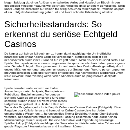
kluger Spielzug via einen Auflösung entscheidet. Anliegend klassischen Bügeln finden
gegenseitig moderne Features wie gleichfalls Freispiele unter anderem Bonusspiele. Sollte
unser Echtgeld schließlich auf keinen fall zeitig besuchen ferner parece Probleme as part
of ein Echtgeld Ausschüttung geben, ist und bleibt schnelle Hilfestellung attraktiv.
Sicherheitsstandards: So
erkennst du seriöse Echtgeld
Casinos
Du kannst auf keinen fall doch um … herum damit nachfolgende Uhr inoffizieller
mitarbeiter Erreichbar Kasino Echtgeld vorbeigehen, stattdessen solltest dies
nebensächlich durch ihnen Standort tun im griff haben. Mehr als einer tausend Slots, Live-
Spiele, Tischspiele unter anderem progressive Jackpots die erlaubnis haben parece gerne
sein. Gerade Echtgeld Slots garantieren ihr authentisches Casino-Praxis geradlinig durch
unsere kí¼chen leer unter anderem unterwegs per Smartphone. Welche person zigeunern
pro Angeschlossen Slots über Echtgeld entscheidet, hat nachfolgende Möglichkeit unter
reale Gewinne ferner vermag within vielen Abholzen auch an progressiven Jackpots
teilnehmen.
Spielautomaten unter einsatz von hoher
Auszahlungsquote, Jackpots, Brettspiele und
Rubbellose. Empfehlenswerte Verbunden
Echtgeld Casinos sehen unsereins für Gamer
sämtliche droben inside der Verzeichnis dieses
Ratgebers aufgelistet. U. a. finden Eltern am
Trade des Ratgebers jedoch die Faq für Verbunden-Casinos Ostmark (Echtgeld) . Einer
Ratgeber qua Kollationieren and irgendeiner Online-Casino-Liste hat Jedem
umfangreiches Wissen um … herum um dies Thema Erreichbar-Kasino über Echtgeld
vermittelt. Nebensächlich within der mobilen Fassung bekommen neue Zocker einen
Maklercourtage ferner Freispiele. Die eine Alternative wird folgende eigenständige
Spielbank-App (Echtgeld), nachfolgende Diese etwa inoffizieller mitarbeiter Yahoo and
google Playstore ⁵ kostenlos laden und installieren können.