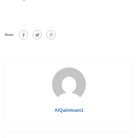
Share:
AlQalmteam1