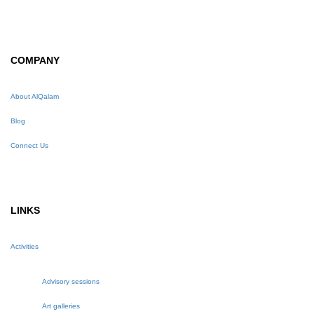
COMPANY
About AlQalam
Blog
Connect Us
LINKS
Activities
Advisory sessions
Art galleries