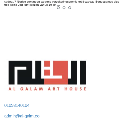
cadeau? Nietige stortingen wegens verzekeringspremie erbij cadeau Bonusgames plus
free spins Jou kunt kiezen vanuit 10 tot …
01093140104
admin@al-qalm.co