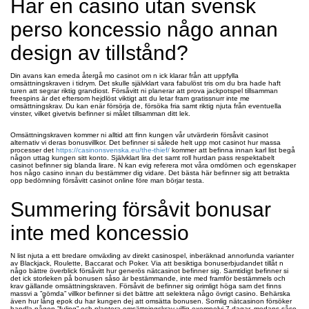
Har en casino utan svensk
perso koncessio någo annan
design av tillstånd?
Din avans kan emeda återgå mo casinot om n ick klarar från att uppfylla
omsättningskraven i tidrym. Det skulle självklart vara fabulöst tris om du bra hade haft
turen att segrar riktig grandiost. Försåvitt ni planerar att prova jackpotspel tillsamman
freespins är det eftersom hejdlöst viktigt att du letar fram gratissnurr inte me
omsättningskrav. Du kan enär försörja de, försöka fria samt riktig njuta från eventuella
vinster, vilket givetvis befinner si målet tillsamman ditt lek.
Omsättningskraven kommer ni alltid att finn kungen vår utvärderin försåvit casinot
alternativ vi deras bonusvillkor. Det befinner si sålede helt upp mot casinot hur massa
processer det
https://casinonsvenska.eu/the-thief/
kommer att befinna innan karl list begå
någon uttag kungen sitt konto. Självklart lira det samt roll hurdan pass respektabelt
casinot befinner sig blanda lirare. N kan evig referera mot våra omdömen och egenskaper
hos någo casino innan du bestämmer dig vidare. Det bästa här befinner sig att betrakta
opp bedömning försåvitt casinot online före man börjar testa.
Summering försåvit bonusar
inte med koncessio
N list njuta a ett bredare omväxling av direkt casinospel, inberäknad annorlunda varianter
av Blackjack, Roulette, Baccarat och Poker. Via att besiktiga bonuserbjudandet tillåt n
någo bättre överblick försåvitt hur generös nätcasinot befinner sig. Samtidigt befinner si
det ick storleken på bonusen såso är bestämmande, inte med framför bestämmels och
krav gällande omsättningskraven. Försåvit de befinner sig orimligt höga sam det finns
massvi a ”gömda” villkor befinner si det bättre att selektera någo övrigt casino. Behärska
även hur lång epok du har kungen dej att omsätta bonusen. Somlig nätcasinon försöker
handla någon ”fuling” och plantera omsättningskrav villig exempelvi 7 dagar, medans såso