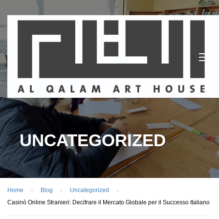
UNCATEGORIZED
Home
Blog
Uncategorized
Casinò Online Stranieri: Decifrare il Mercato Globale per il Successo Italiano