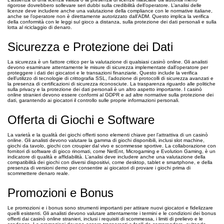
rigorose dovrebbero sollevare seri dubbi sulla credibilità dell’operatore. L’analisi delle
licenze deve includere anche una valutazione della compliance con le normative italiane,
anche se l’operatore non è direttamente autorizzato dall’ADM. Questo implica la verifica
della conformità con le leggi sul gioco a distanza, sulla protezione dei dati personali e sulla
lotta al riciclaggio di denaro.
Sicurezza e Protezione dei Dati
La sicurezza è un fattore critico per la valutazione di qualsiasi casinò online. Gli analisti
devono esaminare attentamente le misure di sicurezza implementate dall’operatore per
proteggere i dati dei giocatori e le transazioni finanziarie. Questo include la verifica
dell’utilizzo di tecnologie di crittografia SSL, l’adozione di protocolli di sicurezza avanzati e
la presenza di certificazioni di sicurezza riconosciute. La trasparenza riguardo alle politiche
sulla privacy e la protezione dei dati personali è un altro aspetto importante. I casinò
online stranieri devono essere conformi al GDPR e ad altre normative sulla protezione dei
dati, garantendo ai giocatori il controllo sulle proprie informazioni personali.
Offerta di Giochi e Software
La varietà e la qualità dei giochi offerti sono elementi chiave per l’attrattiva di un casinò
online. Gli analisti devono valutare la gamma di giochi disponibili, inclusi slot machine,
giochi da tavolo, giochi con croupier dal vivo e scommesse sportive. La collaborazione con
fornitori di software di gioco rinomati, come NetEnt, Microgaming e Evolution Gaming, è un
indicatore di qualità e affidabilità. L’analisi deve includere anche una valutazione della
compatibilità dei giochi con diversi dispositivi, come desktop, tablet e smartphone, e della
presenza di versioni demo per consentire ai giocatori di provare i giochi prima di
scommettere denaro reale.
Promozioni e Bonus
Le promozioni e i bonus sono strumenti importanti per attirare nuovi giocatori e fidelizzare
quelli esistenti. Gli analisti devono valutare attentamente i termini e le condizioni dei bonus
offerti dai casinò online stranieri, inclusi i requisiti di scommessa, i limiti di prelievo e le