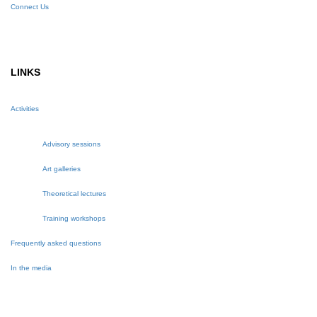
Connect Us
LINKS
Activities
Advisory sessions
Art galleries
Theoretical lectures
Training workshops
Frequently asked questions
In the media