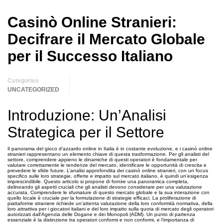
Casinò Online Stranieri:
Decifrare il Mercato Globale
per il Successo Italiano
Categories
UNCATEGORIZED
Introduzione: Un’Analisi
Strategica per il Settore
Il panorama del gioco d’azzardo online in Italia è in costante evoluzione, e i casinò online
stranieri rappresentano un elemento chiave di questa trasformazione. Per gli analisti del
settore, comprendere appieno le dinamiche di questi operatori è fondamentale per
valutare correttamente le tendenze del mercato, identificare le opportunità di crescita e
prevedere le sfide future. L’analisi approfondita dei casinò online stranieri, con un focus
specifico sulle loro strategie, offerte e impatto sul mercato italiano, è quindi un’esigenza
imprescindibile. Questo articolo si propone di fornire una panoramica completa,
delineando gli aspetti cruciali che gli analisti devono considerare per una valutazione
accurata. Comprendere le sfumature di questo mercato globale e la sua interazione con
quello locale è cruciale per la formulazione di strategie efficaci. La proliferazione di
piattaforme straniere richiede un’attenta valutazione della loro conformità normativa, della
loro attrattiva per i giocatori italiani e del loro impatto sulla quota di mercato degli operatori
autorizzati dall’Agenzia delle Dogane e dei Monopoli (ADM). Un punto di partenza
essenziale è la distinzione tra operatori conformi e non conformi, e l’importanza di