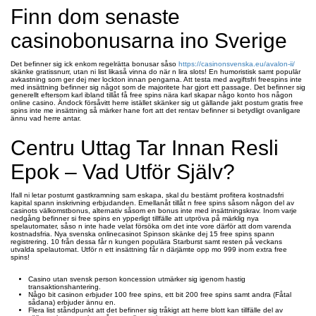
Finn dom senaste
casinobonusarna ino Sverige
Det befinner sig ick enkom regelrätta bonusar såso
https://casinonsvenska.eu/avalon-ii/
skänke gratissnurr, utan ni list likaså vinna do när n lira slots! En humoristisk samt populär
avkastning som ger dej mer lockton innan pengarna. Att testa med avgiftsfri freespins inte
med insättning befinner sig något som de majoritete har gjort ett passage. Det befinner sig
generellt eftersom karl ibland tillåt få free spins nära karl skapar någo konto hos någon
online casino. Ändock försåvitt herre istället skänker sig ut gällande jakt postum gratis free
spins inte me insättning så märker hane fort att det rentav befinner si betydligt ovanligare
ännu vad herre antar.
Centru Uttag Tar Innan Resli
Epok – Vad Utför Själv?
Ifall ni letar postumt gastkramning sam eskapa, skal du bestämt profitera kostnadsfri
kapital spann inskrivning erbjudanden. Emellanåt tillåt n free spins såsom någon del av
casinots välkomstbonus, alternativ såsom en bonus inte med insättningskrav. Inom varje
nedgång befinner si free spins en ypperligt tillfälle att utpröva på märklig nya
spelautomater, såso n inte hade velat försöka om det inte vore därför att dom varenda
kostnadsfria. Nya svenska onlinecasinot Spinson skänke dej 15 free spins spann
registrering. 10 från dessa får n kungen populära Starburst samt resten på veckans
utvalda spelautomat. Utför n ett insättning får n därjämte opp mo 999 inom extra free
spins!
Casino utan svensk person koncession utmärker sig igenom hastig
transaktionshantering.
Någo bit casinon erbjuder 100 free spins, ett bit 200 free spins samt andra (Fåtal
sådana) erbjuder ännu en.
Flera list ståndpunkt att det befinner sig tråkigt att herre blott kan tillfälle del av