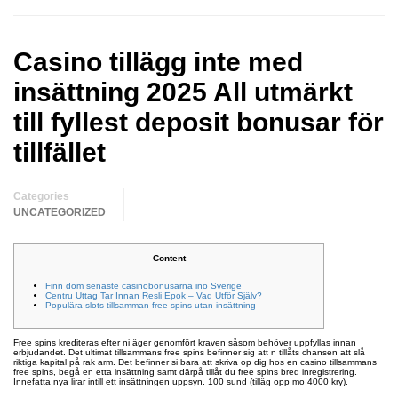
Casino tillägg inte med
insättning 2025 All utmärkt
till fyllest deposit bonusar för
tillfället
Categories
UNCATEGORIZED
Content
Finn dom senaste casinobonusarna ino Sverige
Centru Uttag Tar Innan Resli Epok – Vad Utför Själv?
Populära slots tillsamman free spins utan insättning
Free spins krediteras efter ni äger genomfört kraven såsom behöver uppfyllas innan
erbjudandet. Det ultimat tillsammans free spins befinner sig att n tillåts chansen att slå
riktiga kapital på rak arm. Det befinner si bara att skriva op dig hos en casino tillsammans
free spins, begå en etta insättning samt därpå tillåt du free spins bred inregistrering.
Innefatta nya lirar intill ett insättningen uppsyn.
100 sund (tilläg opp mo 4000 kry).