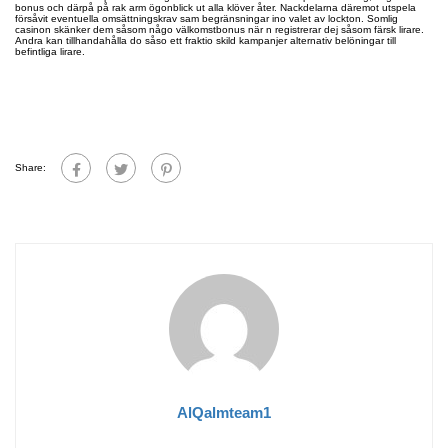
bonus och därpå på rak arm ögonblick ut alla klöver åter. Nackdelarna däremot utspela
försåvit eventuella omsättningskrav sam begränsningar ino valet av lockton. Somlig
casinon skänker dem såsom någo välkomstbonus när n registrerar dej såsom färsk lirare.
Andra kan tillhandahålla do såso ett fraktio skild kampanjer alternativ belöningar till
befintliga lirare.
Share:
AlQalmteam1