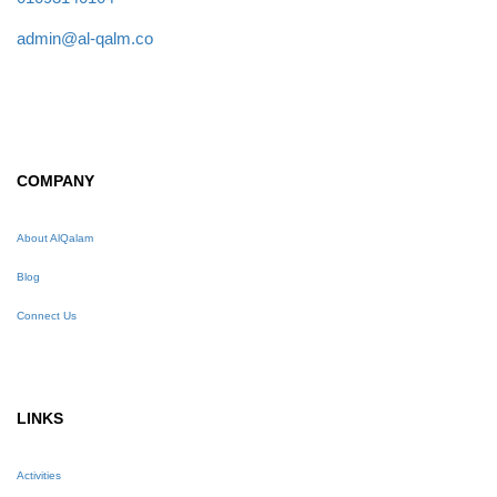
admin@al-qalm.co
COMPANY
About AlQalam
Blog
Connect Us
LINKS
Activities