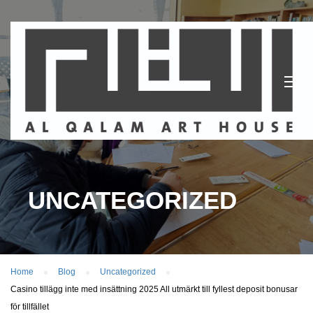
UNCATEGORIZED
Home
Blog
Uncategorized
Casino tillägg inte med insättning 2025 All utmärkt till fyllest deposit bonusar
för tillfället