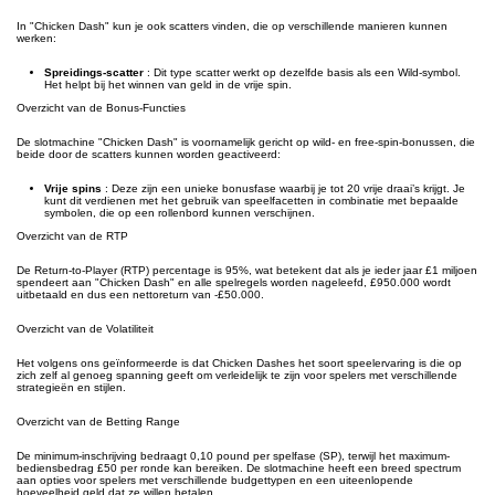
In "Chicken Dash" kun je ook scatters vinden, die op verschillende manieren kunnen
werken:
Spreidings-scatter
: Dit type scatter werkt op dezelfde basis als een Wild-symbol.
Het helpt bij het winnen van geld in de vrije spin.
Overzicht van de Bonus-Functies
De slotmachine "Chicken Dash" is voornamelijk gericht op wild- en free-spin-bonussen, die
beide door de scatters kunnen worden geactiveerd:
Vrije spins
: Deze zijn een unieke bonusfase waarbij je tot 20 vrije draai’s krijgt. Je
kunt dit verdienen met het gebruik van speelfacetten in combinatie met bepaalde
symbolen, die op een rollenbord kunnen verschijnen.
Overzicht van de RTP
De Return-to-Player (RTP) percentage is 95%, wat betekent dat als je ieder jaar £1 miljoen
spendeert aan "Chicken Dash" en alle spelregels worden nageleefd, £950.000 wordt
uitbetaald en dus een nettoreturn van -£50.000.
Overzicht van de Volatiliteit
Het volgens ons geïnformeerde is dat Chicken Dashes het soort speelervaring is die op
zich zelf al genoeg spanning geeft om verleidelijk te zijn voor spelers met verschillende
strategieën en stijlen.
Overzicht van de Betting Range
De minimum-inschrijving bedraagt 0,10 pound per spelfase (SP), terwijl het maximum-
bediensbedrag £50 per ronde kan bereiken. De slotmachine heeft een breed spectrum
aan opties voor spelers met verschillende budgettypen en een uiteenlopende
hoeveelheid geld dat ze willen betalen.