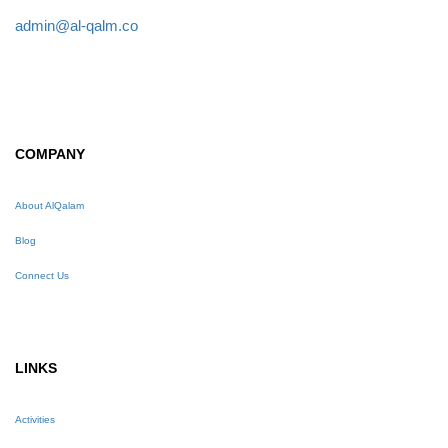
admin@al-qalm.co
COMPANY
About AlQalam
Blog
Connect Us
LINKS
Activities