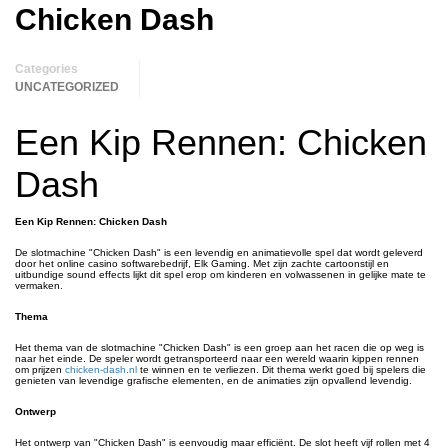
Chicken Dash
Categories
UNCATEGORIZED
Een Kip Rennen: Chicken
Dash
Een Kip Rennen: Chicken Dash
De slotmachine "Chicken Dash" is een levendig en animatievolle spel dat wordt geleverd
door het online casino softwarebedrijf, Elk Gaming. Met zijn zachte cartoonstijl en
uitbundige sound effects lijkt dit spel erop om kinderen en volwassenen in gelijke mate te
vermaken.
Thema
Het thema van de slotmachine "Chicken Dash" is een groep aan het racen die op weg is
naar het einde. De speler wordt getransporteerd naar een wereld waarin kippen rennen
om prijzen
chicken-dash.nl
te winnen en te verliezen. Dit thema werkt goed bij spelers die
genieten van levendige grafische elementen, en de animaties zijn opvallend levendig.
Ontwerp
Het ontwerp van "Chicken Dash" is eenvoudig maar efficiënt. De slot heeft vijf rollen met 4