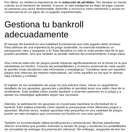
Por último, no olvides la importancia de la
reducción de pérdidas
. Ten siempre en mente
cuándo es el momento de retirarte. A veces, lo más inteligente es dejar de jugar cuando
se presenta una racha desfavorable. Aprender a reconocer estos momentos y actuar en
consecuencia es un signo de un jugador experimentado.
Gestiona tu bankroll
adecuadamente
El manejo del bankroll es una habilidad fundamental que todo jugador debe dominar.
Para disfrutar de una experiencia de juego sostenible, es esencial establecer un
presupuesto claro y apegarse a él. Esta disciplina no solo te evita perder más de lo que
puedes permitirte, sino que también te permite disfrutar del entretenimiento a largo plazo.
Una correcta selección de juegos puede impactar significativamente en la forma en la que
administras tus fondos. Conocer las probabilidades y el retorno potencial de cada opción
te permite tomar decisiones más informadas y estratégicas. Considera optar por aquellos
juegos que ofrezcan las mejores expectativas, así como aquellos en los que te sientas
más cómodo y confiado.
El registro de tus actividades de juego es otra práctica clave. Llevar un seguimiento
detallado de tus apuestas, ganancias y pérdidas te permitirá tener una visión clara de tu
rendimiento. Este análisis crítico puede ayudarte a entender patrones en tu juego y a
ajustar tus estrategias aplicables según sea necesario.
Además, la optimización de apuestas es crucial para maximizar la efectividad de tu
bankroll. Esto implica entender cómo repartir tu presupuesto entre diferentes juegos y
apuestas. Muchas veces, realizar apuestas más pequeñas en una variedad de juegos
puede ser más ventajoso que concentrar tus fondos en una sola opción.
También es recomendable utilizar bonificaciones y promociones. Muchas plataformas
ofrecen incentivos que pueden extender tu tiempo de juego y aumentar tus posibilidades
sin necesidad de arriesgar documentación adicional. Sin embargo, asegúrate de leer los