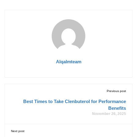
Alqalmteam
Previous post
Best Times to Take Clenbuterol for Performance
Benefits
November 26, 2025
Next post