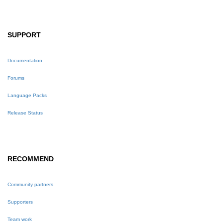
SUPPORT
Documentation
Forums
Language Packs
Release Status
RECOMMEND
Community partners
Supporters
Team work