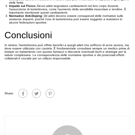
delle ferite.
Impatto sul Fisico:
Alcuni atleti segnalano cambiamenti nel loro corpo durante
l’assunzione di isotretinoina, come l’aumento della sensibilità muscolare e tendine. È
importante monitorare questi cambiamenti.
Normative Anti-Doping:
Gli atleti devono essere consapevoli delle normative sulle
sostanze dopanti, poiché l’uso di isotretinoina può essere soggetto a restrizioni in
alcune federazioni sportive.
Conclusioni
In sintesi, l’isotretinoina può offrire benefici a quegli atleti che soffrono di acne severa, ma
deve essere utilizzata con cautela. È fondamentale consultare sempre un medico prima di
iniziare un trattamento con questo farmaco e discutere eventuali rischi e strategie per la
salute complessiva. La consapevolezza delle normative sportive e dei potenziali effetti
collaterali è cruciale per un utilizzo responsabile.
Share: