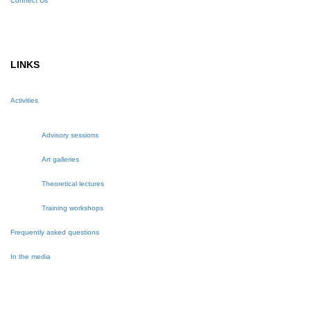
Connect Us
LINKS
Activities
Advisory sessions
Art galleries
Theoretical lectures
Training workshops
Frequently asked questions
In the media