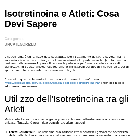
Isotretinoina e Atleti: Cosa
Devi Sapere
Categories
UNCATEGORIZED
L’isotretinoina è un farmaco noto soprattutto per il trattamento dell’acne severa, ma ha
suscitato interesse anche tra gli atleti, sia amatoriali che professionisti. Questo farmaco, un
derivato della vitamina A, può influenzare la pelle e la performance atletica in modi
significativi. In questo articolo, esploreremo le implicazioni dell’uso dell’isotretinoina per gli
sportivi, nonché le considerazioni sanitarie e legali.
Pensi di acquistare Isotretinoina ma non sai da dove iniziare? Il sito
https://roidpalestra.com/categoria/terapia-post-ciclo-pct/isotretinoina/
ti fornisce tutte le
informazioni necessarie.
Utilizzo dell’Isotretinoina tra gli
Atleti
Molti atleti che soffrono di acne grave possono trovare nell’isotretinoina una soluzione
efficace. Tuttavia, è essenziale considerare alcuni aspetti:
Effetti Collaterali:
L’isotretinoina può causare effetti collaterali gravi come secchezza
della pelle, labbra e mucose, e in alcuni casi, può influenzare la capacità di guarigione