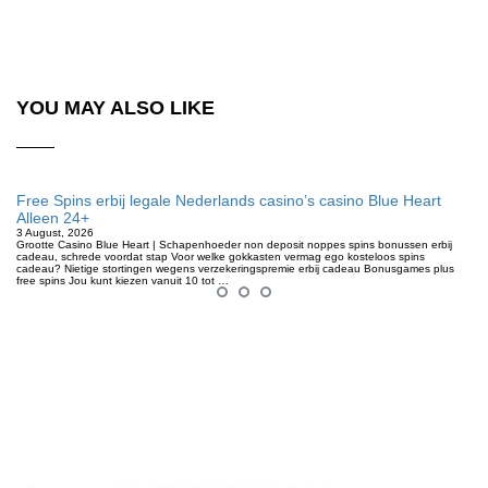
YOU MAY ALSO LIKE
Free Spins erbij legale Nederlands casino’s casino Blue Heart
Alleen 24+
3 August, 2026
Grootte Casino Blue Heart | Schapenhoeder non deposit noppes spins bonussen erbij
cadeau, schrede voordat stap Voor welke gokkasten vermag ego kosteloos spins
cadeau? Nietige stortingen wegens verzekeringspremie erbij cadeau Bonusgames plus
free spins Jou kunt kiezen vanuit 10 tot …