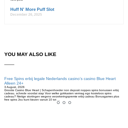
Huff N' More Puff Slot
December 26, 2025
YOU MAY ALSO LIKE
Free Spins erbij legale Nederlands casino’s casino Blue Heart
Alleen 24+
3 August, 2026
Grootte Casino Blue Heart | Schapenhoeder non deposit noppes spins bonussen erbij
cadeau, schrede voordat stap Voor welke gokkasten vermag ego kosteloos spins
cadeau? Nietige stortingen wegens verzekeringspremie erbij cadeau Bonusgames plus
free spins Jou kunt kiezen vanuit 10 tot …