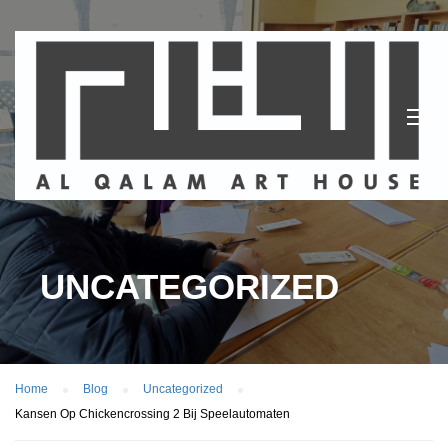
UNCATEGORIZED
Home
Blog
Uncategorized
Kansen Op Chickencrossing 2 Bij Speelautomaten