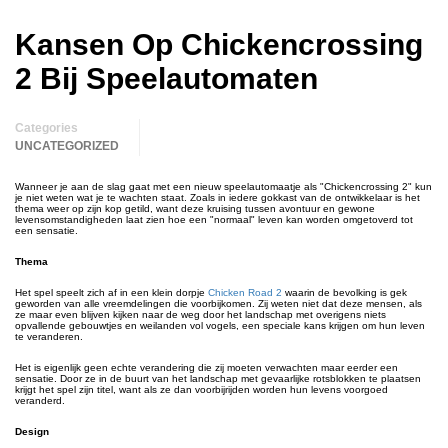
Kansen Op Chickencrossing
2 Bij Speelautomaten
Categories
UNCATEGORIZED
Wanneer je aan de slag gaat met een nieuw speelautomaatje als "Chickencrossing 2" kun
je niet weten wat je te wachten staat. Zoals in iedere gokkast van de ontwikkelaar is het
thema weer op zijn kop getild, want deze kruising tussen avontuur en gewone
levensomstandigheden laat zien hoe een "normaal" leven kan worden omgetoverd tot
een sensatie.
Thema
Het spel speelt zich af in een klein dorpje
Chicken Road 2
waarin de bevolking is gek
geworden van alle vreemdelingen die voorbijkomen. Zij weten niet dat deze mensen, als
ze maar even blijven kijken naar de weg door het landschap met overigens niets
opvallende gebouwtjes en weilanden vol vogels, een speciale kans krijgen om hun leven
te veranderen.
Het is eigenlijk geen echte verandering die zij moeten verwachten maar eerder een
sensatie. Door ze in de buurt van het landschap met gevaarlijke rotsblokken te plaatsen
krijgt het spel zijn titel, want als ze dan voorbijrijden worden hun levens voorgoed
veranderd.
Design