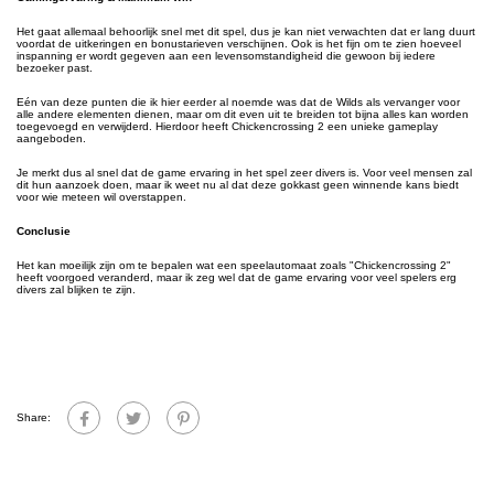
Het gaat allemaal behoorlijk snel met dit spel, dus je kan niet verwachten dat er lang duurt
voordat de uitkeringen en bonustarieven verschijnen. Ook is het fijn om te zien hoeveel
inspanning er wordt gegeven aan een levensomstandigheid die gewoon bij iedere
bezoeker past.
Eén van deze punten die ik hier eerder al noemde was dat de Wilds als vervanger voor
alle andere elementen dienen, maar om dit even uit te breiden tot bijna alles kan worden
toegevoegd en verwijderd. Hierdoor heeft Chickencrossing 2 een unieke gameplay
aangeboden.
Je merkt dus al snel dat de game ervaring in het spel zeer divers is. Voor veel mensen zal
dit hun aanzoek doen, maar ik weet nu al dat deze gokkast geen winnende kans biedt
voor wie meteen wil overstappen.
Conclusie
Het kan moeilijk zijn om te bepalen wat een speelautomaat zoals "Chickencrossing 2"
heeft voorgoed veranderd, maar ik zeg wel dat de game ervaring voor veel spelers erg
divers zal blijken te zijn.
Share: