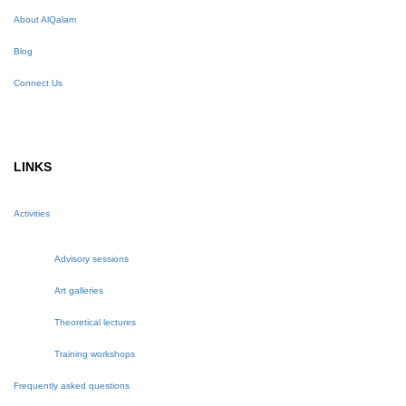
About AlQalam
Blog
Connect Us
LINKS
Activities
Advisory sessions
Art galleries
Theoretical lectures
Training workshops
Frequently asked questions