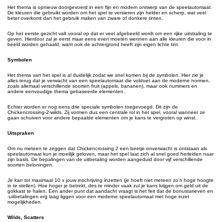
Het thema is opnieuw doorgevoerd in een fijn en modern ontwerp van de speelautomaat.
De kleuren die gebruikt worden om het spel te versieren zijn helder en scherp, wat veel
beter overkomt dan het gebruik maken van zware of donkere tinten.
Op het eerste gezicht valt vooral op dat er veel afgebeeld wordt om een rijke uitstraling te
geven. Hierdoor zal je eerst maar eens even moeten wennen aan alle kleuren die voor in
beeld worden gehaald, want ook de achtergrond heeft zijn eigen lichte tint.
Symbolen
Het thema van het spel is al duidelijk zodat we snel komen bij de symbolen. Hier zie je
alles terug dat je verwacht van een speelautomaat die voldoet aan de moderne normen,
zoals allemaal verschillende soorten fruit (appels, bananen), maar ook nummers en
andere eenvoudige thema gebaseerde elementen.
Echter worden er nog eens drie speciale symbolen toegevoegd. Dit zijn de
Chickencrossing-2-wilds. Zij vormen dus een centrale rol in het spel, vooral wanneer ze
gaan schuiven voor andere bepaalde elementen om je kans te vergroten op winst.
Uitspraken
Om nu meteen te zeggen dat Chickencrossing 2 een beetje onverwacht is ontstaan als
speelautomaat kun je moeilijk geloven, maar het spel laat zich al snel goed herleiden naar
zijn basis. De bepalingen van de uitbetaling worden aangeduid door vijf verschillende
soorten beloningen.
Je kan tot maximaal 10 x jouw inschrijving inzetten (je hoeft niet meteen zo’n hoge hoogte
in te stellen). Hoe hoger je betrekt, des te minder vaak zul je kans krijgen om geld uit de
gokkast te halen. Een ander punt dat aandacht vraagt is het feit dat de bonustarieven en
-uitbetalingen erg laag liggen voor een moderne speelautomaat met hoge inzet
mogelijkheden.
Wilds, Scatters