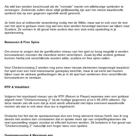
Als wild kan worden beschouwd als de "normale" manier om willekeurige symbolen te
vervangen. Zodoende zullen deze altijd gelijkwaardig zijn aan het meest waardevolle
symbool dat op een gegeven ogenblik wordt getoond.
Je hebt dus al voldoende verandering nodig met de Wilds, maar wat er ook voor de rest
van het spel is gedaan moet nog wel een keer worden bevestigd wanneer we kijken naar
Scatters. Ze vormen in dit geval niets anders dan een stuk extra opwinding in je
speelervaring.
Bonussen & Free Spins
Om ervoor te zorgen dat de gamification niveau van het spel zo hoog mogelijk is worden
bonustarieven voorzien die meerdere keren verschijnen. Zoals bij elke andere gokkast
kunnen hierbij ook verschillende soorten wilds, scatters en free spins vallen.
Voor Chickencrossing 2 worden nog eens meer nieuwe elementen toegevoegd waardoor
het spel over een heel interessante gameplay beschikt, maar ik zal eerst wel moeten
kijken naar de winbare geldbedragen die je in dit spel kan verdienen door verschillende
bonustarieven te verslaan.
RTP & Volatiliteit
Volgens het standaard niveau van de RTP (Return to Player) waarmee men een gokkast
afgeeft moet "Chickencrossing 2" bij de huidige gegevens al zo’n 96,28% uitkeren. Op
deze manier ziet elk euro dat je inzet wordt uitbetaald met bijna evenveel waardevolle
munten als wat er ook weer door jou is ingebracht.
Ondanks het feit dat de speelautomaat dus een hoog winnend niveau heeft, kan ik nog
steeds niet anders dan constateren dat er sprake moet zijn van ontploffingskansen die
veel aanzwelling vragen voordat ze effectief kunnen worden. Dit betekent in het geval van
"Chickencrossing 2" natuurlijk een hoger risico voor spelers.
Gamingervaring & Maximum win