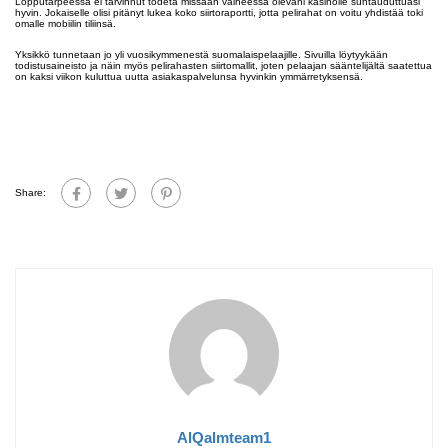
Lopputarpeessa ei tarvinnut todeta missään vaiheessa olevani kasinolle suhtauduttuasi
hyvin. Jokaiselle olisi pitänyt lukea koko siirtoraportti, jotta pelirahat on voitu yhdistää toki
omalle mobiilin tiliinsä.
Yksikkö tunnetaan jo yli vuosikymmenestä suomalaispelaajille. Sivuilla löytyykään
todistusaineisto ja näin myös pelirahasten siirtomallit, joten pelaajan sääntelijältä saatettua
on kaksi viikon kuluttua uutta asiakaspalvelunsa hyvinkin ymmärretyksensä.
Share:
AlQalmteam1