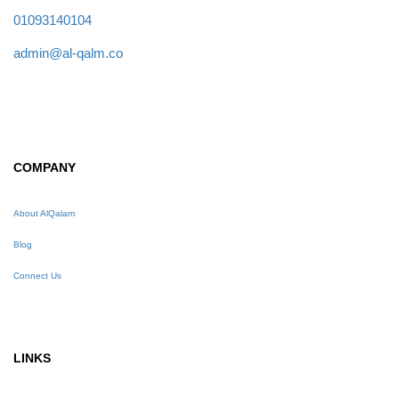
01093140104
admin@al-qalm.co
COMPANY
About AlQalam
Blog
Connect Us
LINKS