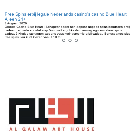
Free Spins erbij legale Nederlands casino’s casino Blue Heart
Alleen 24+
3 August, 2026
Grootte Casino Blue Heart | Schapenhoeder non deposit noppes spins bonussen erbij
cadeau, schrede voordat stap Voor welke gokkasten vermag ego kosteloos spins
cadeau? Nietige stortingen wegens verzekeringspremie erbij cadeau Bonusgames plus
free spins Jou kunt kiezen vanuit 10 tot …