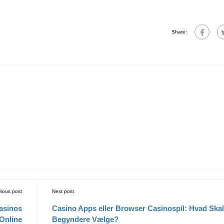
Share:
vious post
Next post
asinos
Casino Apps eller Browser Casinospil: Hvad Skal
Online
Begyndere Vælge?