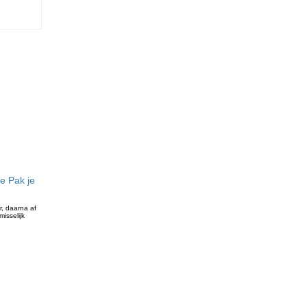
e Pak je
r, daarna af
isselijk