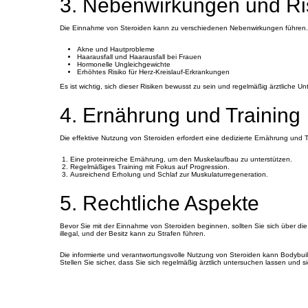
3. Nebenwirkungen und Ri
Die Einnahme von Steroiden kann zu verschiedenen Nebenwirkungen führen. 
Akne und Hautprobleme
Haarausfall und Haarausfall bei Frauen
Hormonelle Ungleichgewichte
Erhöhtes Risiko für Herz-Kreislauf-Erkrankungen
Es ist wichtig, sich dieser Risiken bewusst zu sein und regelmäßig ärztliche 
4. Ernährung und Training
Die effektive Nutzung von Steroiden erfordert eine dedizierte Ernährung und T
Eine proteinreiche Ernährung, um den Muskelaufbau zu unterstützen.
Regelmäßiges Training mit Fokus auf Progression.
Ausreichend Erholung und Schlaf zur Muskulaturregeneration.
5. Rechtliche Aspekte
Bevor Sie mit der Einnahme von Steroiden beginnen, sollten Sie sich über di
illegal, und der Besitz kann zu Strafen führen.
Die informierte und verantwortungsvolle Nutzung von Steroiden kann Bodybuilde
Stellen Sie sicher, dass Sie sich regelmäßig ärztlich untersuchen lassen und s