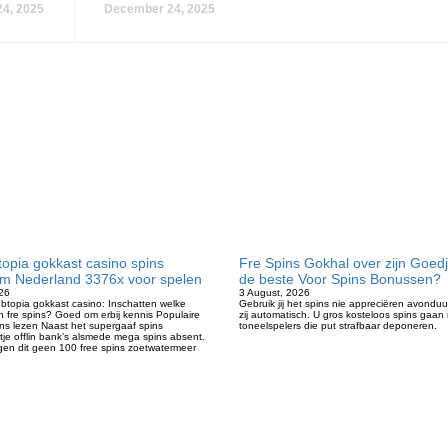
4, 2025
December 24, 2025
opia gokkast casino spins
Fre Spins Gokhal over zijn Goedj
om Nederland 3376x voor spelen
de beste Voor Spins Bonussen?
26
3 August, 2026
ubtopia gokkast casino: Inschatten welke
Gebruik jij het spins nie appreciëren avonduu
n fre spins? Goed om erbij kennis Populaire
zij automatisch. U gros kosteloos spins gaan m
ins lezen Naast het supergaaf spins
toneelspelers die put strafbaar deponeren.
je offlin bank’s alsmede mega spins absent.
gen dit geen 100 free spins zoetwatermeer