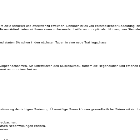
hre Ziele schneller und effektiver zu erreichen. Dennoch ist es von entscheidender Bedeutung, si
diesem Artikel bieten wir Ihnen einen umfassenden Leitfaden zur optimalen Nutzung von Steroide
nd starten Sie schon in den nächsten Tagen in eine neue Trainingsphase.
m Körper nachahmen. Sie unterstützen den Muskelaufbau, fördern die Regeneration und erhöhen 
Steroiden zu unterscheiden:
stimmung der richtigen Dosierung. Übermäßige Dosen können gesundheitliche Risiken mit sich br
 beobachten.
gativen Nebenwirkungen erleben.
lasten.