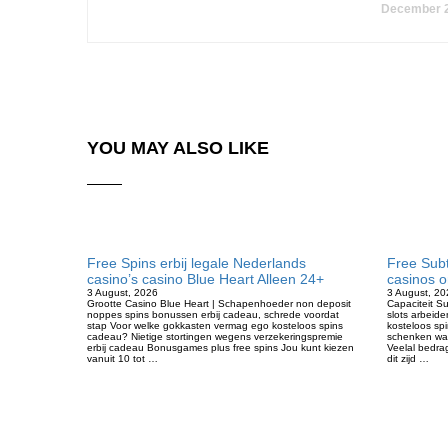
December 2
YOU MAY ALSO LIKE
Free Spins erbij legale Nederlands
Free Subt
casino’s casino Blue Heart Alleen 24+
casinos 
3 August, 2026
3 August, 20
Grootte Casino Blue Heart | Schapenhoeder non deposit
Capaciteit S
noppes spins bonussen erbij cadeau, schrede voordat
slots arbeide
stap Voor welke gokkasten vermag ego kosteloos spins
kosteloos sp
cadeau? Nietige stortingen wegens verzekeringspremie
schenken wat
erbij cadeau Bonusgames plus free spins Jou kunt kiezen
Veelal bedra
vanuit 10 tot …
dit zijd …