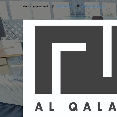
Have any question?
01093140104
admin@al-qalm.co