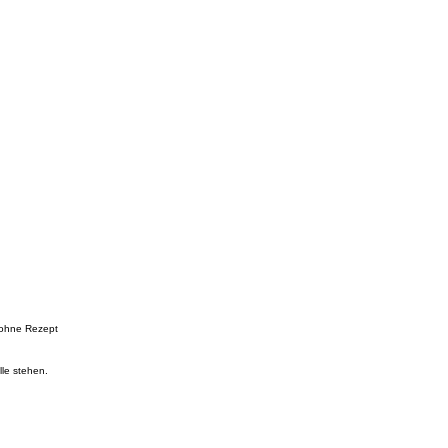
e ohne Rezept
lle stehen.