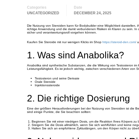
Categories
Date
UNCATEGORIZED
DECEMBER 24, 2025
Die Nutzung von Steroiden kann für Bodybuilder eine Möglichkeit darstellen, i
richtige Anwendung und die damit verbundenen Risiken im Klaren zu sein. In 
sicher und verantwortungsvoll vorgehen können.
Kaufen Sie Steroide mit nur wenigen Klicks im Shop
https://steroid-den.com/
u
1. Was sind Anabolika?
Anabolika sind synthetische Substanzen, die die Wirkung von Testosteron i
Leistungsfähigkeit. Es ist jedoch wichtig, zwischen verschiedenen Arten von 
Testosteron und seine Derivate
Orale Steroide
Injektionssteroide
2. Die richtige Dosierung
Eine der größten Herausforderungen bei der Nutzung von Steroiden ist die Be
sind einige Punkte, die Sie beachten sollten:
Beginnen Sie mit einer niedrigen Dosis, um die Reaktion Ihres Körpers zu
Steigern Sie die Dosis allmählich, wenn Sie sich wohlfühlen und keine ne
Halten Sie sich an empfohlene Zykluslängen, um den Körper nicht zu über