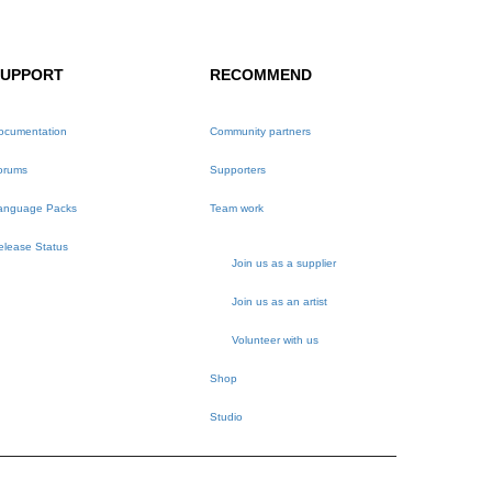
SUPPORT
RECOMMEND
ocumentation
Community partners
orums
Supporters
anguage Packs
Team work
elease Status
Join us as a supplier
Join us as an artist
Volunteer with us
Shop
Studio