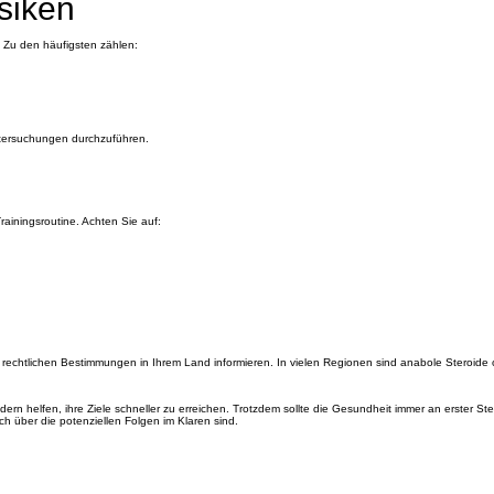
siken
Zu den häufigsten zählen:
Untersuchungen durchzuführen.
rainingsroutine. Achten Sie auf:
e rechtlichen Bestimmungen in Ihrem Land informieren. In vielen Regionen sind anabole Steroid
rn helfen, ihre Ziele schneller zu erreichen. Trotzdem sollte die Gesundheit immer an erster Ste
ich über die potenziellen Folgen im Klaren sind.