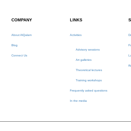
COMPANY
LINKS
About AlQalam
Activities
D
Blog
F
Advisory sessions
Connect Us
L
Art galleries
R
Theoretical lectures
Training workshops
Frequently asked questions
In the media