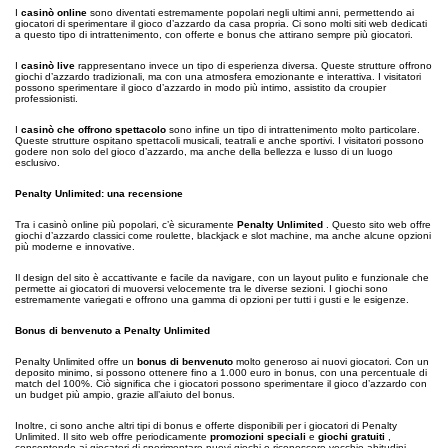
I
casinò online
sono diventati estremamente popolari negli ultimi anni, permettendo ai
giocatori di sperimentare il gioco d’azzardo da casa propria. Ci sono molti siti web dedicati
a questo tipo di intrattenimento, con offerte e bonus che attirano sempre più giocatori.
I
casinò live
rappresentano invece un tipo di esperienza diversa. Queste strutture offrono
giochi d’azzardo tradizionali, ma con una atmosfera emozionante e interattiva. I visitatori
possono sperimentare il gioco d’azzardo in modo più intimo, assistito da croupier
professionisti.
I
casinò che offrono spettacolo
sono infine un tipo di intrattenimento molto particolare.
Queste strutture ospitano spettacoli musicali, teatrali e anche sportivi. I visitatori possono
godere non solo del gioco d’azzardo, ma anche della bellezza e lusso di un luogo
esclusivo.
Penalty Unlimited: una recensione
Tra i casinò online più popolari, c’è sicuramente
Penalty Unlimited
. Questo sito web offre
giochi d’azzardo classici come roulette, blackjack e slot machine, ma anche alcune opzioni
più moderne e innovative.
Il design del sito è accattivante e facile da navigare, con un layout pulito e funzionale che
permette ai giocatori di muoversi velocemente tra le diverse sezioni. I giochi sono
estremamente variegati e offrono una gamma di opzioni per tutti i gusti e le esigenze.
Bonus di benvenuto a Penalty Unlimited
Penalty Unlimited offre un
bonus di benvenuto
molto generoso ai nuovi giocatori. Con un
deposito minimo, si possono ottenere fino a 1.000 euro in bonus, con una percentuale di
match del 100%. Ciò significa che i giocatori possono sperimentare il gioco d’azzardo con
un budget più ampio, grazie all’aiuto del bonus.
Inoltre, ci sono anche altri tipi di bonus e offerte disponibili per i giocatori di Penalty
Unlimited. Il sito web offre periodicamente
promozioni speciali
e
giochi gratuiti
,
consentendo ai giocatori di sperimentare nuovi giochi o riconoscere vecchie abitudini.