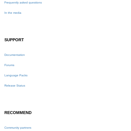
Frequently asked questions
In the media
SUPPORT
Documentation
Forums
Language Packs
Release Status
RECOMMEND
Community partners