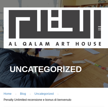
UNCATEGORIZED
Home
Blog
Uncategorized
Penalty Unlimited recensione e bonus di benvenuto