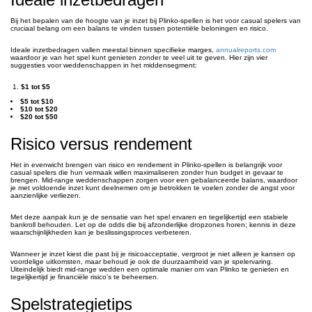
Bij het bepalen van de hoogte van je inzet bij Plinko-spellen is het voor casual spelers van
cruciaal belang om een balans te vinden tussen potentiële beloningen en risico.
Ideale inzetbedragen vallen meestal binnen specifieke marges,
annualreports.com
waardoor je van het spel kunt genieten zonder te veel uit te geven. Hier zijn vier
suggesties voor weddenschappen in het middensegment:
$1 tot $5
$5 tot $10
$10 tot $20
$20 tot $50
Risico versus rendement
Het in evenwicht brengen van risico en rendement in Plinko-spellen is belangrijk voor
casual spelers die hun vermaak willen maximaliseren zonder hun budget in gevaar te
brengen. Mid-range weddenschappen zorgen voor een gebalanceerde balans, waardoor
je met voldoende inzet kunt deelnemen om je betrokken te voelen zonder de angst voor
aanzienlijke verliezen.
Met deze aanpak kun je de sensatie van het spel ervaren en tegelijkertijd een stabiele
bankroll behouden. Let op de odds die bij afzonderlijke dropzones horen; kennis in deze
waarschijnlijkheden kan je beslissingsproces verbeteren.
Wanneer je inzet kiest die past bij je risicoacceptatie, vergroot je niet alleen je kansen op
voordelige uitkomsten, maar behoud je ook de duurzaamheid van je spelervaring.
Uiteindelijk biedt mid-range wedden een optimale manier om van Plinko te genieten en
tegelijkertijd je financiële risico’s te beheersen.
Spelstrategietips