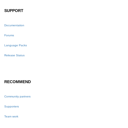
SUPPORT
Documentation
Forums
Language Packs
Release Status
RECOMMEND
Community partners
Supporters
Team work