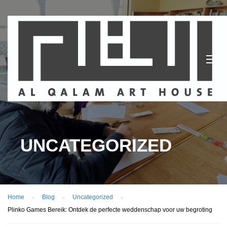
UNCATEGORIZED
Home
Blog
Uncategorized
Plinko Games Bereik: Ontdek de perfecte weddenschap voor uw begroting