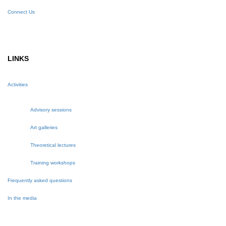
Connect Us
LINKS
Activities
Advisory sessions
Art galleries
Theoretical lectures
Training workshops
Frequently asked questions
In the media