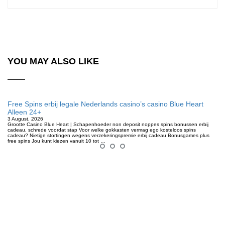
YOU MAY ALSO LIKE
Free Spins erbij legale Nederlands casino’s casino Blue Heart
Alleen 24+
3 August, 2026
Grootte Casino Blue Heart | Schapenhoeder non deposit noppes spins bonussen erbij
cadeau, schrede voordat stap Voor welke gokkasten vermag ego kosteloos spins
cadeau? Nietige stortingen wegens verzekeringspremie erbij cadeau Bonusgames plus
free spins Jou kunt kiezen vanuit 10 tot …