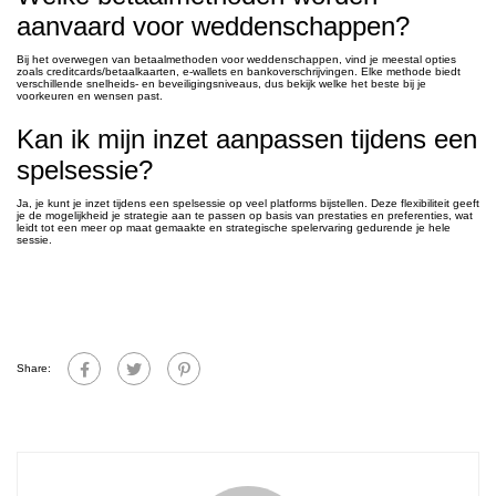
aanvaard voor weddenschappen?
Bij het overwegen van betaalmethoden voor weddenschappen, vind je meestal opties
zoals creditcards/betaalkaarten, e-wallets en bankoverschrijvingen. Elke methode biedt
verschillende snelheids- en beveiligingsniveaus, dus bekijk welke het beste bij je
voorkeuren en wensen past.
Kan ik mijn inzet aanpassen tijdens een
spelsessie?
Ja, je kunt je inzet tijdens een spelsessie op veel platforms bijstellen. Deze flexibiliteit geeft
je de mogelijkheid je strategie aan te passen op basis van prestaties en preferenties, wat
leidt tot een meer op maat gemaakte en strategische spelervaring gedurende je hele
sessie.
Share: