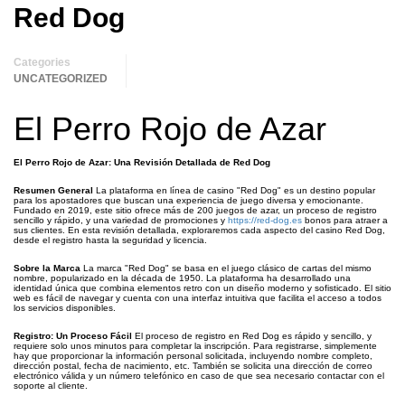
Red Dog
Categories
UNCATEGORIZED
El Perro Rojo de Azar
El Perro Rojo de Azar: Una Revisión Detallada de Red Dog
Resumen General
La plataforma en línea de casino "Red Dog" es un destino popular
para los apostadores que buscan una experiencia de juego diversa y emocionante.
Fundado en 2019, este sitio ofrece más de 200 juegos de azar, un proceso de registro
sencillo y rápido, y una variedad de promociones y
https://red-dog.es
bonos para atraer a
sus clientes. En esta revisión detallada, exploraremos cada aspecto del casino Red Dog,
desde el registro hasta la seguridad y licencia.
Sobre la Marca
La marca "Red Dog" se basa en el juego clásico de cartas del mismo
nombre, popularizado en la década de 1950. La plataforma ha desarrollado una
identidad única que combina elementos retro con un diseño moderno y sofisticado. El sitio
web es fácil de navegar y cuenta con una interfaz intuitiva que facilita el acceso a todos
los servicios disponibles.
Registro: Un Proceso Fácil
El proceso de registro en Red Dog es rápido y sencillo, y
requiere solo unos minutos para completar la inscripción. Para registrarse, simplemente
hay que proporcionar la información personal solicitada, incluyendo nombre completo,
dirección postal, fecha de nacimiento, etc. También se solicita una dirección de correo
electrónico válida y un número telefónico en caso de que sea necesario contactar con el
soporte al cliente.