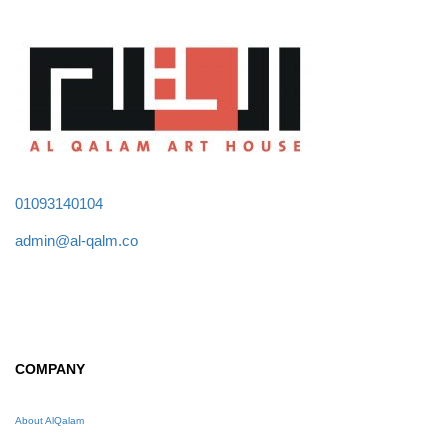
01093140104
admin@al-qalm.co
COMPANY
About AlQalam