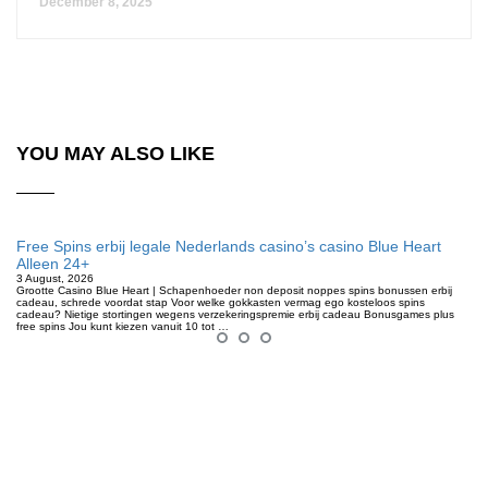
December 8, 2025
YOU MAY ALSO LIKE
Free Spins erbij legale Nederlands casino’s casino Blue Heart
Alleen 24+
3 August, 2026
Grootte Casino Blue Heart | Schapenhoeder non deposit noppes spins bonussen erbij
cadeau, schrede voordat stap Voor welke gokkasten vermag ego kosteloos spins
cadeau? Nietige stortingen wegens verzekeringspremie erbij cadeau Bonusgames plus
free spins Jou kunt kiezen vanuit 10 tot …