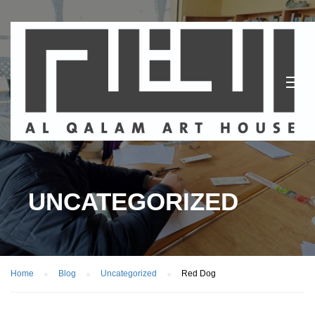
UNCATEGORIZED
Home
Blog
Uncategorized
Red Dog