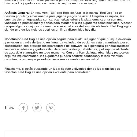
brindar a los jugadores una experiencia segura en todo momento.
Análisis General
En resumen, "El Perro Rojo de Azar" o la marca "Red Dog" es un
destino popular y emocionante para jugar a juegos de azar. El registro es rápido, las
cuentas vienen equipadas con características útiles y la plataforma cuenta con una
variedad de promociones y bonos para mantener a los jugadores comprometidos. A pesar
de que algunas mejoras podrían hacerse en el área del soporte al cliente, Red Dog sigue
siendo uno de los mejores destinos en línea disponibles hoy día.
Conclusión
Red Dog es una opción segura para cualquier jugador que busque diversión
y emoción a través del juego en línea. La variedad de opciones está garantizada por su
colaboración con prestigiosos proveedores de software, la experiencia general satisface
las necesidades de jugadores de diferentes niveles y habilidades, y el soporte al cliente
es accesible y amigable en todo momento. Con una licencia legal obtenida y protocolos
seguros implementados, los jugadores pueden sentirse confiados y felices mientras
disfrutan de su tiempo pasado en este emocionante destino virtual.
Finalmente, si estás buscando un lugar seguro y divertido donde jugar tus juegos
favoritos, Red Dog es una opción excelente para considerar.
Share: