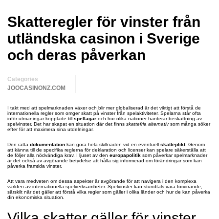
Skatteregler för vinster från
utländska casinon i Sverige
och deras påverkan
Categories
JOOCASINONZ.COM
I takt med att spelmarknaden växer och blir mer globaliserad är det viktigt att förstå de
internationella regler som omger skatt på vinster från spelaktiviteter. Spelarna står ofta
inför utmaningar kopplade till
spellagar
och hur olika nationer hanterar beskattning av
spelvinster. Det har skapat en situation där det finns
skattefria alternativ
som många söker
efter för att maximera sina utdelningar.
Den rätta
dokumentation
kan göra hela skillnaden vid en eventuell
skatteplikt
. Genom
att känna till de specifika reglerna för deklaration och licenser kan spelare säkerställa att
de följer alla nödvändiga krav. I ljuset av den
europapolitik
som påverkar spelmarknader
är det också av avgörande betydelse att hålla sig informerad om förändringar som kan
påverka framtida vinster.
Att vara medveten om dessa aspekter är avgörande för att navigera i den komplexa
världen av internationella spelverksamheter. Spelvinster kan stundtals vara förvirrande,
särskilt när det gäller att förstå vilka regler som gäller i olika länder och hur de kan påverka
din ekonomiska situation.
Vilka skatter gäller för vinster