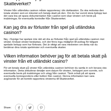
Skatteverket?
Vinster från utländska casinon måste rapporteras i din deklaration. Du ska redovisa den
totala vinsten som en inkomst och betala skatt på den. Om du har vunnit stora belopp kan
det vara bra att spara dokumentation från casinot som visar vinsten och bevis på
insättningar, för eventuella kontroller från Skatteverket.
Kan jag dra av förluster från spel på utländska
casinon?
Nej, i Sverige har spelare inte rätt att dra av förluster från spel på utländska casinon mot
vinster. Endast vinster beskattas, och det finns inga möjlighet till avdrag för tidigare
spelade belopp som har förlorats. Det är viktigt att vara medveten om detta när du
beräknar dina totala spelvinster och eventuella skatter.
Vilken information behöver jag för att betala skatt på
vinster från ett utländskt casino?
För att betala skatt på vinster från utländska casinon behöver du samla in och bevara viss
information. Detta inkluderar detaljer som datum för vinsten, beloppet som vunnits, och
eventuella bevis på insättningar och uttag från casinot. Tänk också på att spara
eventuella korrespondens eller kvitton från casinot. Denna information kan vara
avgörande för att korrekt rapportera vinsterna till Skatteverket.
Share: