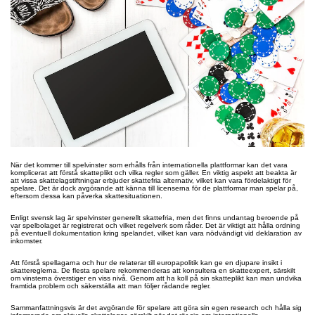
När det kommer till spelvinster som erhålls från internationella plattformar kan det vara
komplicerat att förstå skatteplikt och vilka regler som gäller. En viktig aspekt att beakta är
att vissa skattelagstiftningar erbjuder skattefria alternativ, vilket kan vara fördelaktigt för
spelare. Det är dock avgörande att känna till licenserna för de plattformar man spelar på,
eftersom dessa kan påverka skattesituationen.
Enligt svensk lag är spelvinster generellt skattefria, men det finns undantag beroende på
var spelbolaget är registrerat och vilket regelverk som råder. Det är viktigt att hålla ordning
på eventuell dokumentation kring spelandet, vilket kan vara nödvändigt vid deklaration av
inkomster.
Att förstå spellagarna och hur de relaterar till europapolitik kan ge en djupare insikt i
skattereglerna. De flesta spelare rekommenderas att konsultera en skatteexpert, särskilt
om vinsterna överstiger en viss nivå. Genom att ha koll på sin skatteplikt kan man undvika
framtida problem och säkerställa att man följer rådande regler.
Sammanfattningsvis är det avgörande för spelare att göra sin egen research och hålla sig