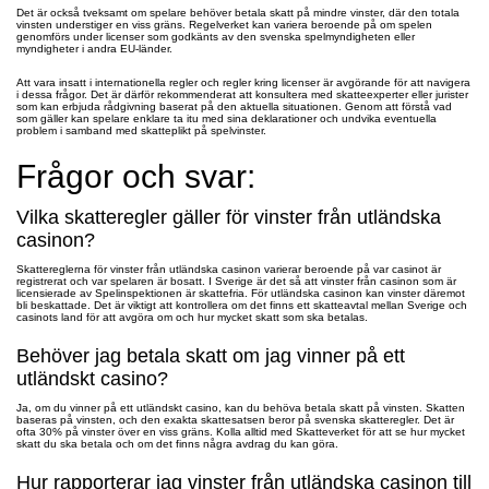
Det är också tveksamt om spelare behöver betala skatt på mindre vinster, där den totala
vinsten understiger en viss gräns. Regelverket kan variera beroende på om spelen
genomförs under licenser som godkänts av den svenska spelmyndigheten eller
myndigheter i andra EU-länder.
Att vara insatt i internationella regler och regler kring licenser är avgörande för att navigera
i dessa frågor. Det är därför rekommenderat att konsultera med skatteexperter eller jurister
som kan erbjuda rådgivning baserat på den aktuella situationen. Genom att förstå vad
som gäller kan spelare enklare ta itu med sina deklarationer och undvika eventuella
problem i samband med skatteplikt på spelvinster.
Frågor och svar:
Vilka skatteregler gäller för vinster från utländska
casinon?
Skattereglerna för vinster från utländska casinon varierar beroende på var casinot är
registrerat och var spelaren är bosatt. I Sverige är det så att vinster från casinon som är
licensierade av Spelinspektionen är skattefria. För utländska casinon kan vinster däremot
bli beskattade. Det är viktigt att kontrollera om det finns ett skatteavtal mellan Sverige och
casinots land för att avgöra om och hur mycket skatt som ska betalas.
Behöver jag betala skatt om jag vinner på ett
utländskt casino?
Ja, om du vinner på ett utländskt casino, kan du behöva betala skatt på vinsten. Skatten
baseras på vinsten, och den exakta skattesatsen beror på svenska skatteregler. Det är
ofta 30% på vinster över en viss gräns. Kolla alltid med Skatteverket för att se hur mycket
skatt du ska betala och om det finns några avdrag du kan göra.
Hur rapporterar jag vinster från utländska casinon till