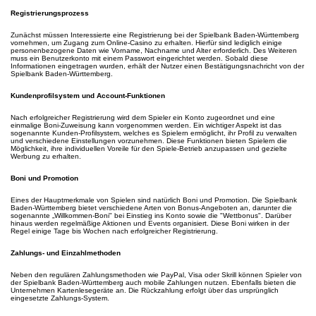
Registrierungsprozess
Zunächst müssen Interessierte eine Registrierung bei der Spielbank Baden-Württemberg
vornehmen, um Zugang zum Online-Casino zu erhalten. Hierfür sind lediglich einige
personenbezogene Daten wie Vorname, Nachname und Alter erforderlich. Des Weiteren
muss ein Benutzerkonto mit einem Passwort eingerichtet werden. Sobald diese
Informationen eingetragen wurden, erhält der Nutzer einen Bestätigungsnachricht von der
Spielbank Baden-Württemberg.
Kundenprofilsystem und Account-Funktionen
Nach erfolgreicher Registrierung wird dem Spieler ein Konto zugeordnet und eine
einmalige Boni-Zuweisung kann vorgenommen werden. Ein wichtiger Aspekt ist das
sogenannte Kunden-Profilsystem, welches es Spielern ermöglicht, ihr Profil zu verwalten
und verschiedene Einstellungen vorzunehmen. Diese Funktionen bieten Spielern die
Möglichkeit, ihre individuellen Voreile für den Spiele-Betrieb anzupassen und gezielte
Werbung zu erhalten.
Boni und Promotion
Eines der Hauptmerkmale von Spielen sind natürlich Boni und Promotion. Die Spielbank
Baden-Württemberg bietet verschiedene Arten von Bonus-Angeboten an, darunter die
sogenannte „Willkommen-Boni" bei Einstieg ins Konto sowie die "Wettbonus". Darüber
hinaus werden regelmäßige Aktionen und Events organisiert. Diese Boni wirken in der
Regel einige Tage bis Wochen nach erfolgreicher Registrierung.
Zahlungs- und Einzahlmethoden
Neben den regulären Zahlungsmethoden wie PayPal, Visa oder Skrill können Spieler von
der Spielbank Baden-Württemberg auch mobile Zahlungen nutzen. Ebenfalls bieten die
Unternehmen Kartenlesegeräte an. Die Rückzahlung erfolgt über das ursprünglich
eingesetzte Zahlungs-System.