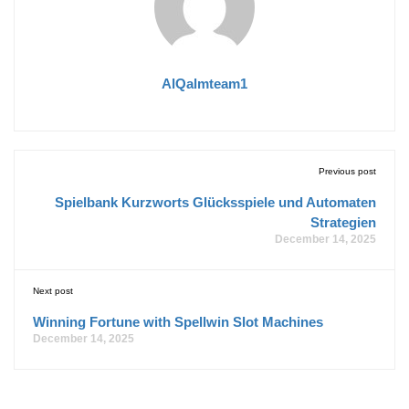
AlQalmteam1
Previous post
Spielbank Kurzworts Glücksspiele und Automaten
Strategien
December 14, 2025
Next post
Winning Fortune with Spellwin Slot Machines
December 14, 2025