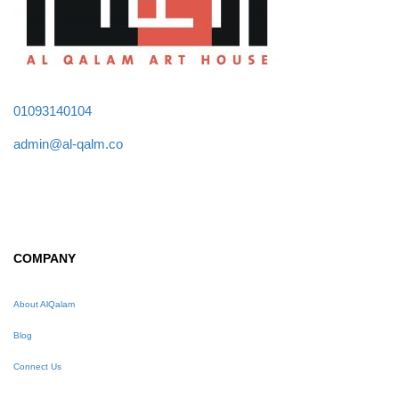
01093140104
admin@al-qalm.co
COMPANY
About AlQalam
Blog
Connect Us