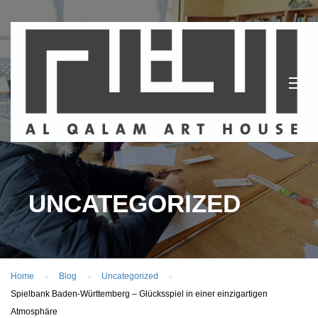
UNCATEGORIZED
Home
Blog
Uncategorized
Spielbank Baden-Württemberg – Glücksspiel in einer einzigartigen
Atmosphäre