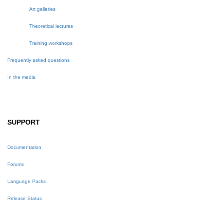
Art galleries
Theoretical lectures
Training workshops
Frequently asked questions
In the media
SUPPORT
Documentation
Forums
Language Packs
Release Status