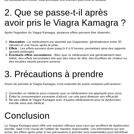
2. Que se passe-t-il après
avoir pris le Viagra Kamagra ?
Après l’ingestion du Viagra Kamagra, plusieurs effets peuvent être observés :
Absorption :
Le médicament est absorbé par l’organisme, généralement entre 30
minutes et une heure après la prise.
Effets :
Les effets peuvent durer jusqu’à 4 à 6 heures, permettant ainsi des rapports
sexuels prolongés.
Éventuels effets secondaires :
Bien que ce médicament soit généralement bien
toléré, des effets secondaires tels que des maux de tête, des bouffées de chaleur ou
des troubles visuels peuvent survenir.
3. Précautions à prendre
Avant de prendre le Viagra Kamagra, il est essentiel de suivre certaines précautions :
Consulter un médecin pour s’assurer que ce médicament est approprié pour vous.
Éviter la consommation excessive d’alcool, car cela peut diminuer son efficacité.
Ne pas utiliser le Viagra Kamagra avec d’autres médicaments pour la dysfonction
érectile sans avis médical.
Conclusion
Le Viagra Kamagra peut offrir une solution efficace pour ceux qui souffrent de dysfonction
érectile, mais il est crucial de l’utiliser de manière responsable. Les informations sur son
achat, les effets après prise et les précautions à prendre sont essentielles pour bénéficier