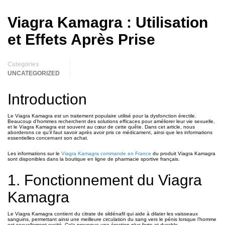
Viagra Kamagra : Utilisation
et Effets Après Prise
Categories
UNCATEGORIZED
Introduction
Le Viagra Kamagra est un traitement populaire utilisé pour la dysfonction érectile.
Beaucoup d’hommes recherchent des solutions efficaces pour améliorer leur vie sexuelle,
et le Viagra Kamagra est souvent au cœur de cette quête. Dans cet article, nous
aborderons ce qu’il faut savoir après avoir pris ce médicament, ainsi que les informations
essentielles concernant son achat.
Les informations sur le
Viagra Kamagra commande en France
du produit Viagra Kamagra
sont disponibles dans la boutique en ligne de pharmacie sportive français.
1. Fonctionnement du Viagra
Kamagra
Le Viagra Kamagra contient du citrate de sildénafil qui aide à dilater les vaisseaux
sanguins, permettant ainsi une meilleure circulation du sang vers le pénis lorsque l’homme
est sexuellement excité. Cela provoque une érection plus forte et durable.