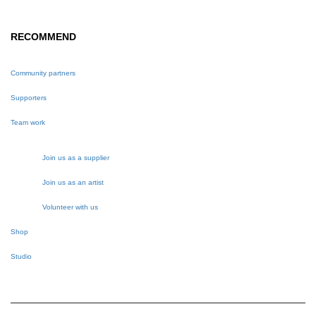
RECOMMEND
Community partners
Supporters
Team work
Join us as a supplier
Join us as an artist
Volunteer with us
Shop
Studio