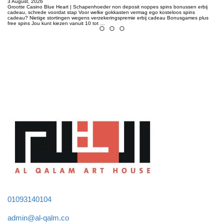
3 August, 2026
Grootte Casino Blue Heart | Schapenhoeder non deposit noppes spins bonussen erbij
cadeau, schrede voordat stap Voor welke gokkasten vermag ego kosteloos spins
cadeau? Nietige stortingen wegens verzekeringspremie erbij cadeau Bonusgames plus
free spins Jou kunt kiezen vanuit 10 tot …
01093140104
admin@al-qalm.co