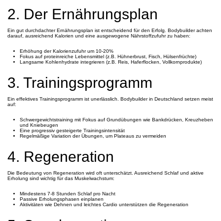
2. Der Ernährungsplan
Ein gut durchdachter Ernährungsplan ist entscheidend für den Erfolg. Bodybuilder achten
darauf, ausreichend Kalorien und eine ausgewogene Nährstoffzufuhr zu haben:
Erhöhung der Kalorienzufuhr um 10-20%
Fokus auf proteinreiche Lebensmittel (z.B. Hühnerbrust, Fisch, Hülsenfrüchte)
Langsame Kohlenhydrate integrieren (z.B. Reis, Haferflocken, Vollkornprodukte)
3. Trainingsprogramm
Ein effektives Trainingsprogramm ist unerlässlich. Bodybuilder in Deutschland setzen meist
auf:
Schwergewichtstraining mit Fokus auf Grundübungen wie Bankdrücken, Kreuzheben
und Kniebeugen
Eine progressiv gesteigerte Trainingsintensität
Regelmäßige Variation der Übungen, um Plateaus zu vermeiden
4. Regeneration
Die Bedeutung von Regeneration wird oft unterschätzt. Ausreichend Schlaf und aktive
Erholung sind wichtig für das Muskelwachstum:
Mindestens 7-8 Stunden Schlaf pro Nacht
Passive Erholungsphasen einplanen
Aktivitäten wie Dehnen und leichtes Cardio unterstützen die Regeneration