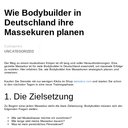
Wie Bodybuilder in
Deutschland ihre
Massekuren planen
Categories
UNCATEGORIZED
Der Weg zu einem muskulösen Körper ist oft lang und voller Herausforderungen. Eine
gezielte Massekur ist für viele Bodybuilder in Deutschland essenziell, um maximale Erfolge
zu erzielen. Hier erfahren Sie, wie Bodybuilder ihre Massekuren strategisch planen und
umsetzen.
Kaufen Sie Steroide mit nur wenigen Klicks im Shop
steroid-e.com
und starten Sie schon
in den nächsten Tagen in eine neue Trainingsphase.
1. Die Zielsetzung
Zu Beginn einer jeden Massekur steht die klare Zielsetzung. Bodybuilder müssen sich der
folgenden Fragen stellen:
Wie viel Muskelmasse möchte ich zunehmen?
Wie lange wird meine Massekur dauern?
Was ist mein persönliches Fitnesslevel?