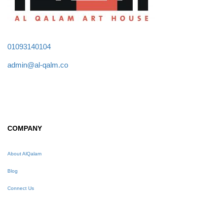
01093140104
admin@al-qalm.co
COMPANY
About AlQalam
Blog
Connect Us