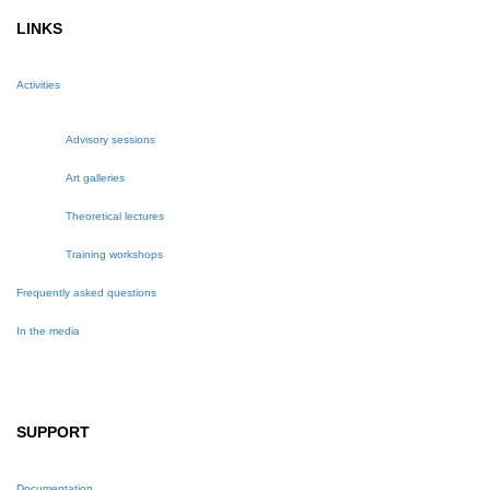
LINKS
Activities
Advisory sessions
Art galleries
Theoretical lectures
Training workshops
Frequently asked questions
In the media
SUPPORT
Documentation