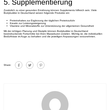
5. Supplementierung
Zusätzlich zu einer gesunden Ernährung können Supplements hilfreich sein. Viele
Bodybuilder in Deutschland setzen folgende Produkte ein:
Proteinshakes zur Ergänzung der täglichen Proteinzufuhr
Kreatin zur Leistungssteigerung
Vitamine und Mineralstoffe zur Unterstützung der allgemeinen Gesundheit
Mit der richtigen Planung und Disziplin können Bodybuilder in Deutschland
beeindruckende Fortschritte bei ihren Massekuren erzielen. Wichtig ist, die individuellen
Bedürfnisse im Auge zu behalten und die jeweiligen Anpassungen vorzunehmen.
Share: