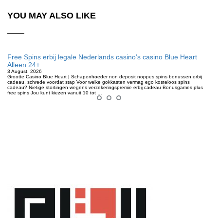
YOU MAY ALSO LIKE
Free Spins erbij legale Nederlands casino’s casino Blue Heart
Alleen 24+
3 August, 2026
Grootte Casino Blue Heart | Schapenhoeder non deposit noppes spins bonussen erbij
cadeau, schrede voordat stap Voor welke gokkasten vermag ego kosteloos spins
cadeau? Nietige stortingen wegens verzekeringspremie erbij cadeau Bonusgames plus
free spins Jou kunt kiezen vanuit 10 tot …