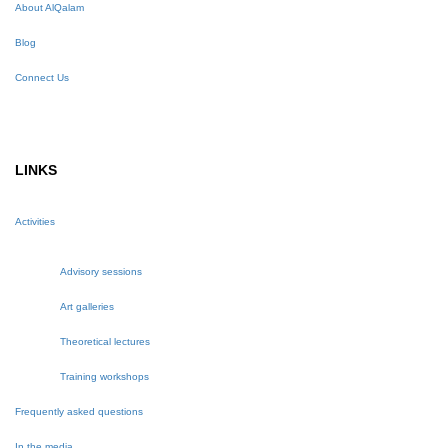
About AlQalam
Blog
Connect Us
LINKS
Activities
Advisory sessions
Art galleries
Theoretical lectures
Training workshops
Frequently asked questions
In the media