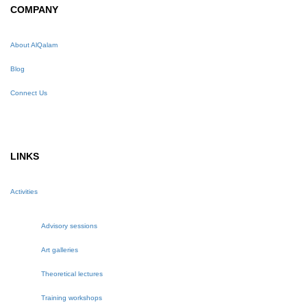
COMPANY
About AlQalam
Blog
Connect Us
LINKS
Activities
Advisory sessions
Art galleries
Theoretical lectures
Training workshops