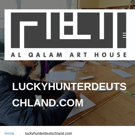
LUCKYHUNTERDEUTS
CHLAND.COM
Home
luckyhunterdeutschland.com