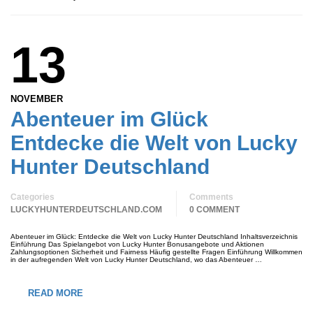
13
NOVEMBER
Abenteuer im Glück
Entdecke die Welt von Lucky
Hunter Deutschland
Categories
Comments
LUCKYHUNTERDEUTSCHLAND.COM
0 COMMENT
Abenteuer im Glück: Entdecke die Welt von Lucky Hunter Deutschland Inhaltsverzeichnis
Einführung Das Spielangebot von Lucky Hunter Bonusangebote und Aktionen
Zahlungsoptionen Sicherheit und Fairness Häufig gestellte Fragen Einführung Willkommen
in der aufregenden Welt von Lucky Hunter Deutschland, wo das Abenteuer …
READ MORE