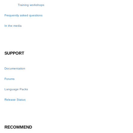
Training workshops
Frequently asked questions
In the media
SUPPORT
Documentation
Forums
Language Packs
Release Status
RECOMMEND