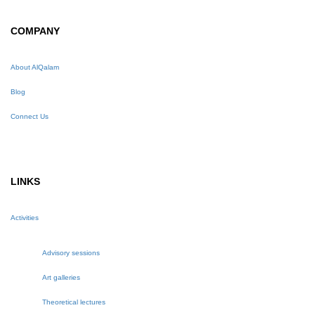
COMPANY
About AlQalam
Blog
Connect Us
LINKS
Activities
Advisory sessions
Art galleries
Theoretical lectures