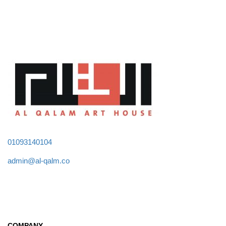
01093140104
admin@al-qalm.co
COMPANY