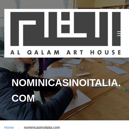
NOMINICASINOITALIA.
COM
Home
nominicasinoitalia.com