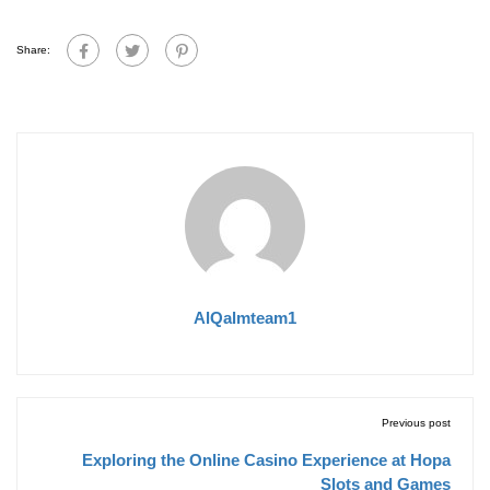
Share:
AlQalmteam1
Previous post
Exploring the Online Casino Experience at Hopa
Slots and Games