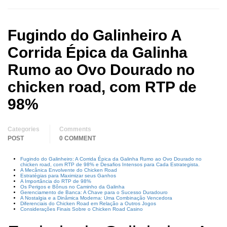
Fugindo do Galinheiro A
Corrida Épica da Galinha
Rumo ao Ovo Dourado no
chicken road, com RTP de
98%
Categories
Comments
POST
0 COMMENT
Fugindo do Galinheiro: A Corrida Épica da Galinha Rumo ao Ovo Dourado no
chicken road, com RTP de 98% e Desafios Intensos para Cada Estrategista.
A Mecânica Envolvente do Chicken Road
Estratégias para Maximizar seus Ganhos
A Importância do RTP de 98%
Os Perigos e Bônus no Caminho da Galinha
Gerenciamento de Banca: A Chave para o Sucesso Duradouro
A Nostalgia e a Dinâmica Moderna: Uma Combinação Vencedora
Diferenciais do Chicken Road em Relação a Outros Jogos
Considerações Finais Sobre o Chicken Road Casino