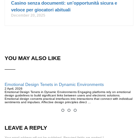
Casino senza documenti: un’opportunità sicura e
veloce per giocatori abituali
December 20, 2025
YOU MAY ALSO LIKE
Emotional Design Tenets in Dynamic Environments
2 April, 2026
Emotional Design Tenets in Dynamic Environments Engaging platforms rely on emotional
design guidelines to build significant links between users and electronic solutions.
Emotional design converts practical interfaces into interactions that connect with individual
sentiments and impulses. Affective design principles direct …
LEAVE A REPLY
Your email address will not be published.
Required fields are marked
*