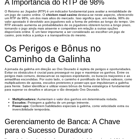
A Importância do RTP de 98%
O Retorno ao Jogador (RTP) é um indicador fundamental para avaliar a rentabilidade de
um jogo de casino online. O
chicken road casino
destaca-se neste aspecto, oferecendo
um RTP de 98%, um dos mais altos do mercado. Isso significa que, em média, 98% do
valor apostado é devolvido aos jogadores sob a forma de prémios ao longo do tempo. Um
RTP elevado aumenta as probabilidades de os jogadores obterem lucros a longo prazo,
tornando o jogo ainda mais atraente e competitivo em relação a outras opções
disponíveis online. É um fator importante a ser considerado ao escolher um jogo de
casino, pois indica a justiça e a transparência do mesmo.
Os Perigos e Bônus no
Caminho da Galinha
A jornada da galinha em direção ao Ovo Dourado é repleta de perigos e oportunidades.
Evitar os obstáculos é crucial para prosseguir no jogo e maximizar os ganhos. Entre os
perigos mais comuns, destacam-se os raposos espreitando, os buracos traiçoeiros e as
armadilhas escondidas. Por outro lado, o caminho é pontilhado de bônus valiosos, como
multiplicadores de aposta, escudos protetores e power-ups que impulsionam a galinha
para frente. Saber identificar e utilizar esses bônus de forma estratégica é fundamental
para superar os desafios e alcançar o tão desejado Ovo Dourado.
Multiplicadores:
Aumentam o valor dos ganhos em determinada rodada.
Escudos:
Protegem a galinha de um perigo iminente.
Power-ups:
Conferem habilidades especiais à galinha, como velocidade extra ou
invencibilidade temporária.
Gerenciamento de Banca: A Chave
para o Sucesso Duradouro