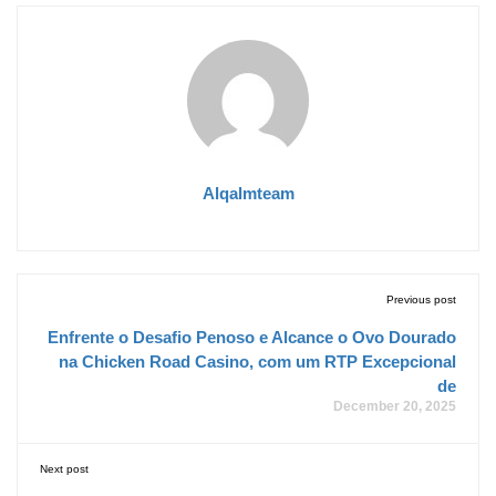
Alqalmteam
Previous post
Enfrente o Desafio Penoso e Alcance o Ovo Dourado
na Chicken Road Casino, com um RTP Excepcional
de
December 20, 2025
Next post