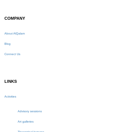
COMPANY
About AlQalam
Blog
Connect Us
LINKS
Activities
Advisory sessions
Art galleries
Theoretical lectures