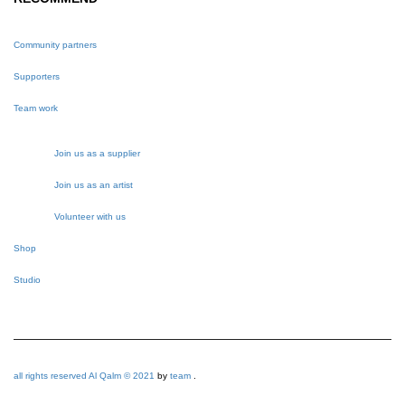
Community partners
Supporters
Team work
Join us as a supplier
Join us as an artist
Volunteer with us
Shop
Studio
all rights reserved Al Qalm © 2021
by
team
.