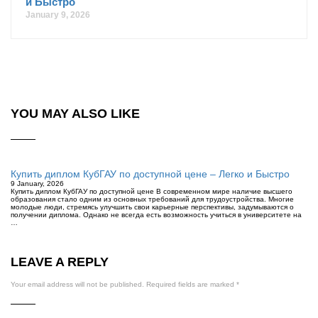
и Быстро
January 9, 2026
YOU MAY ALSO LIKE
Купить диплом КубГАУ по доступной цене – Легко и Быстро
9 January, 2026
Купить диплом КубГАУ по доступной цене В современном мире наличие высшего
образования стало одним из основных требований для трудоустройства. Многие
молодые люди, стремясь улучшить свои карьерные перспективы, задумываются о
получении диплома. Однако не всегда есть возможность учиться в университете на
…
LEAVE A REPLY
Your email address will not be published.
Required fields are marked
*