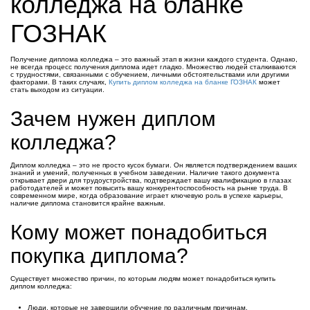
колледжа на бланке
ГОЗНАК
Получение диплома колледжа – это важный этап в жизни каждого студента. Однако,
не всегда процесс получения диплома идет гладко. Множество людей сталкиваются
с трудностями, связанными с обучением, личными обстоятельствами или другими
факторами. В таких случаях,
Купить диплом колледжа на бланке ГОЗНАК
может
стать выходом из ситуации.
Зачем нужен диплом
колледжа?
Диплом колледжа – это не просто кусок бумаги. Он является подтверждением ваших
знаний и умений, полученных в учебном заведении. Наличие такого документа
открывает двери для трудоустройства, подтверждает вашу квалификацию в глазах
работодателей и может повысить вашу конкурентоспособность на рынке труда. В
современном мире, когда образование играет ключевую роль в успехе карьеры,
наличие диплома становится крайне важным.
Кому может понадобиться
покупка диплома?
Существует множество причин, по которым людям может понадобиться купить
диплом колледжа:
Люди, которые не завершили обучение по различным причинам.