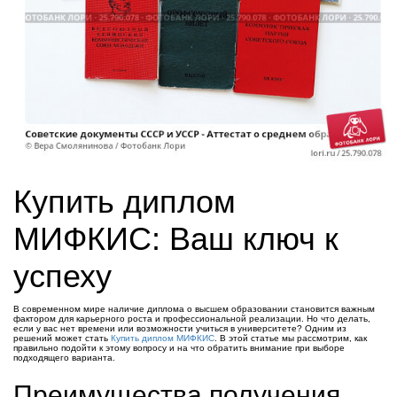
Купить диплом
МИФКИС: Ваш ключ к
успеху
В современном мире наличие диплома о высшем образовании становится важным
фактором для карьерного роста и профессиональной реализации. Но что делать,
если у вас нет времени или возможности учиться в университете? Одним из
решений может стать
Купить диплом МИФКИС
. В этой статье мы рассмотрим, как
правильно подойти к этому вопросу и на что обратить внимание при выборе
подходящего варианта.
Преимущества получения