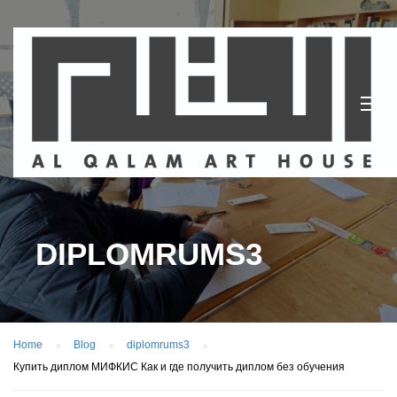
DIPLOMRUMS3
Home
Blog
diplomrums3
Купить диплом МИФКИС Как и где получить диплом без обучения