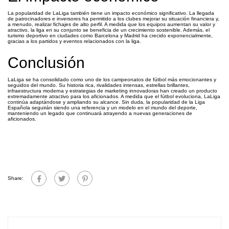
La popularidad de LaLiga también tiene un impacto económico significativo. La llegada
de patrocinadores e inversores ha permitido a los clubes mejorar su situación financiera y,
a menudo, realizar fichajes de alto perfil. A medida que los equipos aumentan su valor y
atractivo, la liga en su conjunto se beneficia de un crecimiento sostenible. Además, el
turismo deportivo en ciudades como Barcelona y Madrid ha crecido exponencialmente,
gracias a los partidos y eventos relacionados con la liga.
Conclusión
LaLiga se ha consolidado como uno de los campeonatos de fútbol más emocionantes y
seguidos del mundo. Su historia rica, rivalidades intensas, estrellas brillantes,
infraestructura moderna y estrategias de marketing innovadoras han creado un producto
extremadamente atractivo para los aficionados. A medida que el fútbol evoluciona, LaLiga
continúa adaptándose y ampliando su alcance. Sin duda, la popularidad de la Liga
Española seguirán siendo una referencia y un modelo en el mundo del deporte,
manteniendo un legado que continuará atrayendo a nuevas generaciones de
aficionados.
Share: