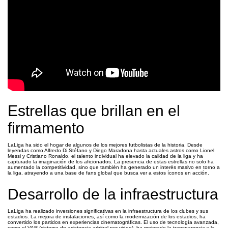
Estrellas que brillan en el
firmamento
LaLiga ha sido el hogar de algunos de los mejores futbolistas de la historia. Desde
leyendas como Alfredo Di Stéfano y Diego Maradona hasta actuales astros como Lionel
Messi y Cristiano Ronaldo, el talento individual ha elevado la calidad de la liga y ha
capturado la imaginación de los aficionados. La presencia de estas estrellas no solo ha
aumentado la competitividad, sino que también ha generado un interés masivo en torno a
la liga, atrayendo a una base de fans global que busca ver a estos íconos en acción.
Desarrollo de la infraestructura
LaLiga ha realizado inversiones significativas en la infraestructura de los clubes y sus
estadios. La mejora de instalaciones, así como la modernización de los estadios, ha
convertido los partidos en experiencias cinematográficas. El uso de tecnología avanzada,
como el VAR (sistema de asistencia arbitral por video), ha mejorado la transparencia y la