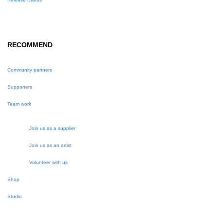
RECOMMEND
Community partners
Supporters
Team work
Join us as a supplier
Join us as an artist
Volunteer with us
Shop
Studio