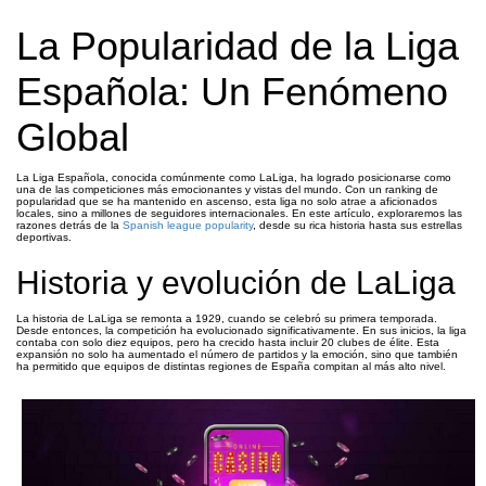
La Popularidad de la Liga
Española: Un Fenómeno
Global
La Liga Española, conocida comúnmente como LaLiga, ha logrado posicionarse como
una de las competiciones más emocionantes y vistas del mundo. Con un ranking de
popularidad que se ha mantenido en ascenso, esta liga no solo atrae a aficionados
locales, sino a millones de seguidores internacionales. En este artículo, exploraremos las
razones detrás de la
Spanish league popularity
, desde su rica historia hasta sus estrellas
deportivas.
Historia y evolución de LaLiga
La historia de LaLiga se remonta a 1929, cuando se celebró su primera temporada.
Desde entonces, la competición ha evolucionado significativamente. En sus inicios, la liga
contaba con solo diez equipos, pero ha crecido hasta incluir 20 clubes de élite. Esta
expansión no solo ha aumentado el número de partidos y la emoción, sino que también
ha permitido que equipos de distintas regiones de España compitan al más alto nivel.