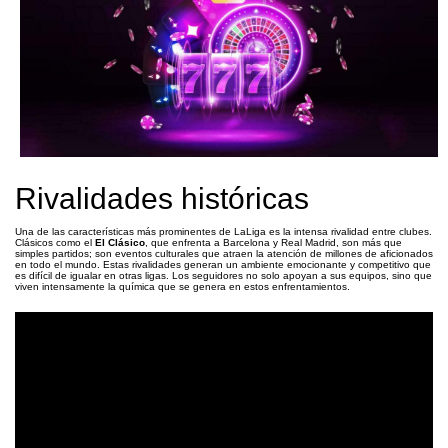
Rivalidades históricas
Una de las características más prominentes de LaLiga es la intensa rivalidad entre clubes.
Clásicos como el
El Clásico
, que enfrenta a Barcelona y Real Madrid, son más que
simples partidos; son eventos culturales que atraen la atención de millones de aficionados
en todo el mundo. Estas rivalidades generan un ambiente emocionante y competitivo que
es difícil de igualar en otras ligas. Los seguidores no solo apoyan a sus equipos, sino que
viven intensamente la química que se genera en estos enfrentamientos.