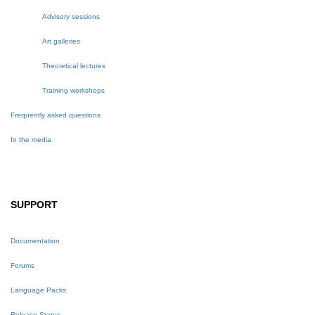
Advisory sessions
Art galleries
Theoretical lectures
Training workshops
Frequently asked questions
In the media
SUPPORT
Documentation
Forums
Language Packs
Release Status