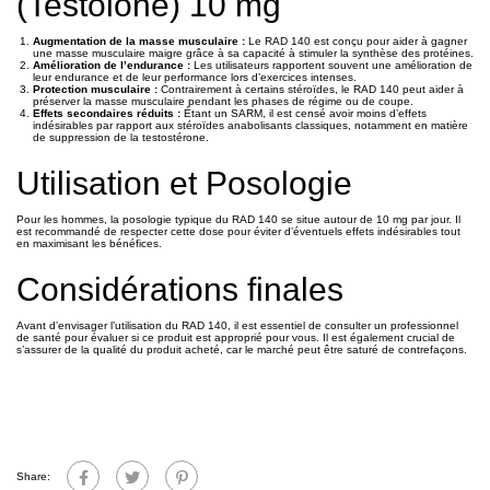
(Testolone) 10 mg
Augmentation de la masse musculaire :
Le RAD 140 est conçu pour aider à gagner
une masse musculaire maigre grâce à sa capacité à stimuler la synthèse des protéines.
Amélioration de l’endurance :
Les utilisateurs rapportent souvent une amélioration de
leur endurance et de leur performance lors d’exercices intenses.
Protection musculaire :
Contrairement à certains stéroïdes, le RAD 140 peut aider à
préserver la masse musculaire pendant les phases de régime ou de coupe.
Effets secondaires réduits :
Étant un SARM, il est censé avoir moins d’effets
indésirables par rapport aux stéroïdes anabolisants classiques, notamment en matière
de suppression de la testostérone.
Utilisation et Posologie
Pour les hommes, la posologie typique du RAD 140 se situe autour de 10 mg par jour. Il
est recommandé de respecter cette dose pour éviter d’éventuels effets indésirables tout
en maximisant les bénéfices.
Considérations finales
Avant d’envisager l’utilisation du RAD 140, il est essentiel de consulter un professionnel
de santé pour évaluer si ce produit est approprié pour vous. Il est également crucial de
s’assurer de la qualité du produit acheté, car le marché peut être saturé de contrefaçons.
Share: