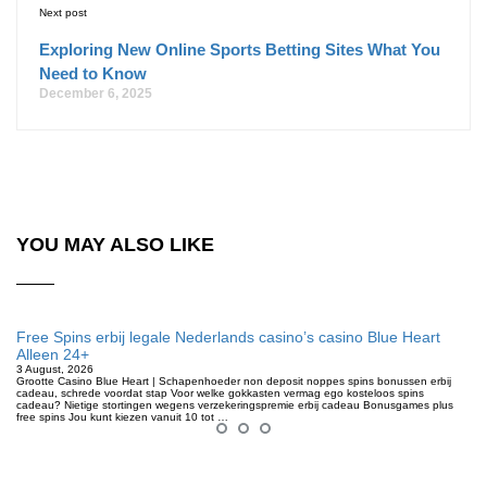
Next post
Exploring New Online Sports Betting Sites What You
Need to Know
December 6, 2025
YOU MAY ALSO LIKE
Free Spins erbij legale Nederlands casino’s casino Blue Heart
Alleen 24+
3 August, 2026
Grootte Casino Blue Heart | Schapenhoeder non deposit noppes spins bonussen erbij
cadeau, schrede voordat stap Voor welke gokkasten vermag ego kosteloos spins
cadeau? Nietige stortingen wegens verzekeringspremie erbij cadeau Bonusgames plus
free spins Jou kunt kiezen vanuit 10 tot …