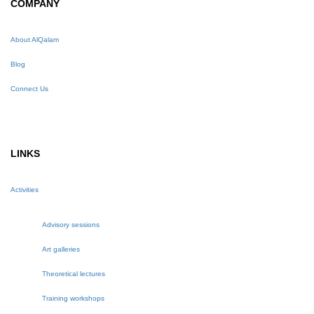
COMPANY
About AlQalam
Blog
Connect Us
LINKS
Activities
Advisory sessions
Art galleries
Theoretical lectures
Training workshops