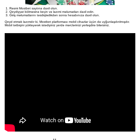
Rəsmi Mostbet saytına daxil olun.
Qeydiyyat bölməsinə keçin və lazımi məlumatları daxil edin.
Giriş məlumatlarını təsdiqlədikdən sonra hesabınıza daxil olun.
Qeyd etmək lazımdır ki, Mostbet platforması mobil cihazlar üçün də uyğunlaşdırılmışdır.
Mobil tətbiqini yükləyərək istədiyiniz yerdə mərclərinizi yerləşdirə bilərsiniz.