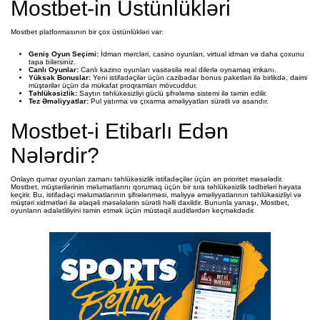
Mostbet-in Üstünlükləri
Mostbet platformasının bir çox üstünlükləri var:
Geniş Oyun Seçimi:
İdman mərcləri, casino oyunları, virtual idman və daha çoxunu
tapa bilərsiniz.
Canlı Oyunlar:
Canlı kazino oyunları vasitəsilə real dilerlə oynamaq imkanı.
Yüksək Bonuslar:
Yeni istifadəçilər üçün cazibədar bonus paketləri ilə birlikdə, daimi
müştərilər üçün də mükafat proqramları mövcuddur.
Təhlükəsizlik:
Saytın təhlükəsizliyi güclü şifrələmə sistemi ilə təmin edilir.
Tez Əməliyyatlar:
Pul yatırma və çıxarma əməliyyatları sürətli və asandır.
Mostbet-i Etibarlı Edən
Nələrdir?
Onlayn qumar oyunları zamanı təhlükəsizlik istifadəçilər üçün ən prioritet məsələdir.
Mostbet, müştərilərinin məlumatlarını qorumaq üçün bir sıra təhlükəsizlik tədbirləri həyata
keçirir. Bu, istifadəçi məlumatlarının şifrələnməsi, maliyyə əməliyyatlarının təhlükəsizliyi və
müştəri xidmətləri ilə əlaqəli məsələlərin sürətli həlli daxildir. Bununla yanaşı, Mostbet,
oyunların ədalətliliyini təmin etmək üçün müstəqil auditlərdən keçməkdədir.