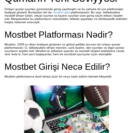
Onlayn qumar oyunları günümüzdə geniş yayılmışdır və bu sahədə bir çox platformalar
fəaliyyət göstərir. Bunlardan biri də
mostbet giris
platformasıdır. Bu sayt, istifadəçilərə
müxtəlif idman türləri, virtual oyunlar və kazino oyunları üzrə geniş seçim imkanı təqdim
edir. Məqaləmizdə bu platformanın üstünlükləri, istifadə qaydaları və təhlükəsizlik tədbirləri
haqda məlumat verəcəyik.
Mostbet Platforması Nədir?
Mostbet, 2009-cu ildən fəaliyyət göstərən və global şəkildə tanınan bir onlayn qumar
platformasıdır. O, istifadəçilərə idman mərcləri, canlı kazino, slot oyunları və digər qumar
oyunlarını təqdim edir. Mostbet-in istifadəsi asandır və müxtəlif müştəri tələblərinə cavab
verir, belə ki, həm yeni başlayanlar, həm də təcrübəli oyunçular üçün əlverişlidir.
Mostbet Girişi Necə Edilir?
Mostbet platfomasına daxil olmaq üçün bir neçə sadə addım izləmək kifayətdir: