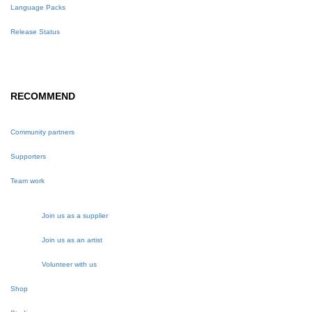
Language Packs
Release Status
RECOMMEND
Community partners
Supporters
Team work
Join us as a supplier
Join us as an artist
Volunteer with us
Shop