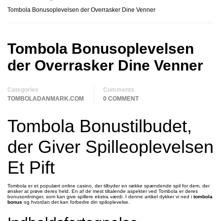
Tombola Bonusoplevelsen der Overrasker Dine Venner
Tombola Bonusoplevelsen
der Overrasker Dine Venner
Categories
Comments
TOMBOLADANMARK.COM
0 COMMENT
Tombola Bonustilbudet,
der Giver Spilleoplevelsen
Et Pift
Tombola er et populært online casino, der tilbyder en række spændende spil for dem, der
ønsker at prøve deres held. En af de mest tiltalende aspekter ved Tombola er deres
bonusordninger, som kan give spillere ekstra værdi. I denne artikel dykker vi ned i
tombola
bonus
og hvordan det kan forbedre din spiloplevelse.