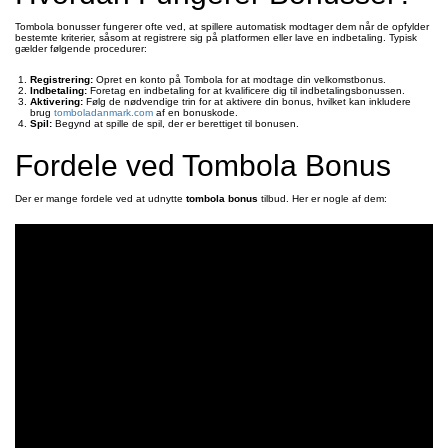
Tombola bonusser fungerer ofte ved, at spillere automatisk modtager dem når de opfylder
bestemte kriterier, såsom at registrere sig på platformen eller lave en indbetaling. Typisk
gælder følgende procedurer:
Registrering:
Opret en konto på Tombola for at modtage din velkomstbonus.
Indbetaling:
Foretag en indbetaling for at kvalificere dig til indbetalingsbonussen.
Aktivering:
Følg de nødvendige trin for at aktivere din bonus, hvilket kan inkludere
brug
tomboladanmark.com
af en bonuskode.
Spil:
Begynd at spille de spil, der er berettiget til bonusen.
Fordele ved Tombola Bonus
Der er mange fordele ved at udnytte
tombola bonus
tilbud. Her er nogle af dem: