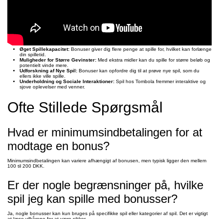
Øget Spillekapacitet:
Bonuser giver dig flere penge at spille for, hvilket kan forlænge
din spilletid.
Muligheder for Større Gevinster:
Med ekstra midler kan du spille for større beløb og
potentielt vinde mere.
Udforskning af Nye Spil:
Bonuser kan opfordre dig til at prøve nye spil, som du
ellers ikke ville spille.
Underholdning og Sociale Interaktioner:
Spil hos Tombola fremmer interaktive og
sjove oplevelser med venner.
Ofte Stillede Spørgsmål
Hvad er minimumsindbetalingen for at
modtage en bonus?
Minimumsindbetalingen kan variere afhængigt af bonusen, men typisk ligger den mellem
100 til 200 DKK.
Er der nogle begrænsninger på, hvilke
spil jeg kan spille med bonusser?
Ja, nogle bonusser kan kun bruges på specifikke spil eller kategorier af spil. Det er vigtigt
at læse vilkårene for at være sikker.