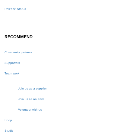
Release Status
RECOMMEND
Community partners
Supporters
Team work
Join us as a supplier
Join us as an artist
Volunteer with us
Shop
Studio