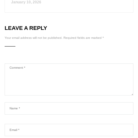
January 10, 2026
LEAVE A REPLY
Your email address will not be published.
Required fields are marked
*