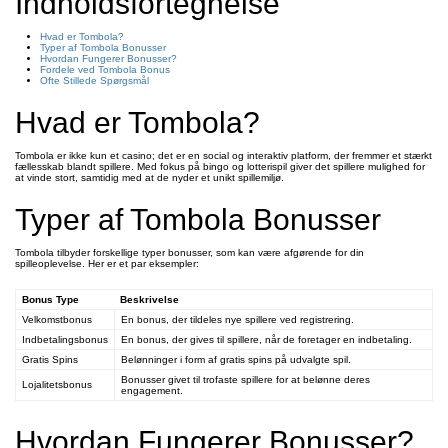
Indholdsfortegnelse
Hvad er Tombola?
Typer af Tombola Bonusser
Hvordan Fungerer Bonusser?
Fordele ved Tombola Bonus
Ofte Stillede Spørgsmål
Hvad er Tombola?
Tombola er ikke kun et casino; det er en social og interaktiv platform, der fremmer et stærkt
fællesskab blandt spillere. Med fokus på bingo og lotterispil giver det spillere mulighed for
at vinde stort, samtidig med at de nyder et unikt spillemiljø.
Typer af Tombola Bonusser
Tombola tilbyder forskellige typer bonusser, som kan være afgørende for din
spilleoplevelse. Her er et par eksempler:
Bonus Type
Beskrivelse
Velkomstbonus
En bonus, der tildeles nye spillere ved registrering.
Indbetalingsbonus
En bonus, der gives til spillere, når de foretager en indbetaling.
Gratis Spins
Belønninger i form af gratis spins på udvalgte spil.
Bonusser givet til trofaste spillere for at belønne deres
Lojalitetsbonus
engagement.
Hvordan Fungerer Bonusser?