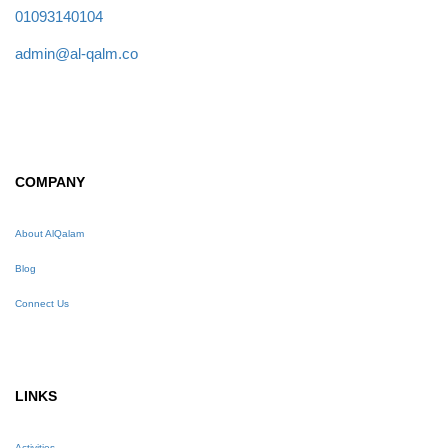
01093140104
admin@al-qalm.co
COMPANY
About AlQalam
Blog
Connect Us
LINKS
Activities