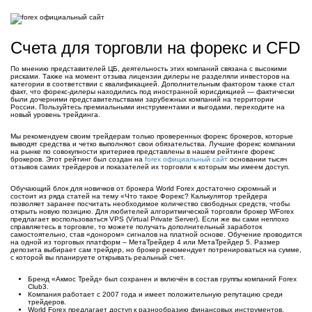
Счета для торговли на форекс и CFD
По мнению представителей ЦБ, деятельность этих компаний связана с высокими
рисками. Также на момент отзыва лицензии дилеры не разделяли инвесторов на
категории в соответствии с квалификацией. Дополнительным фактором также стал
факт, что форекс-дилеры находились под иностранной юрисдикцией — фактически
были дочерними представительствами зарубежных компаний на территории
России. Пользуйтесь премиальными инструментами и выгодами, переходите на
новый уровень трейдинга.
Мы рекомендуем своим трейдерам только проверенных форекс брокеров, которые
выводят средства и четко выполняют свои обязательства. Лучшие форекс компании
на рынке по совокупности критериев представлены в нашем рейтинге форекс
брокеров. Этот рейтинг был создан на
forex официальный сайт
основании тысяч
отзывов самих трейдеров и показателей их торговли к которым мы имеем доступ.
Обучающий блок для новичков от брокера World Forex достаточно скромный и
состоит из ряда статей на тему «Что такое Форекс? Калькулятор трейдера
позволяет заранее посчитать необходимое количество свободных средств, чтобы
открыть новую позицию. Для любителей алгоритмической торговли брокер WForex
предлагает воспользоваться VPS (Virtual Private Server). Если же вы сами неплохо
справляетесь в торговле, то можете получать дополнительный заработок
самостоятельно, став «донором» сигналов на платной основе. Обучение проводится
на одной из торговых платформ – МетаТрейдер 4 или МетаТрейдер 5. Размер
депозита выбирает сам трейдер, но брокер рекомендует потренироваться на сумме,
с которой вы планируете открывать реальный счет.
Бренд «Акмос Трейд» был сохранен и включён в состав группы компаний Forex
Club3.
Компания работает с 2007 года и имеет положительную репутацию среди
трейдеров.
World Forex предлагает доступ к разнообразию финансовых инструментов,