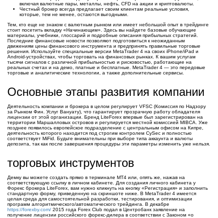
включая валютные пары, металлы, нефть, CFD на акции и криптовалюты.
Честный брокер всегда предлагает своим клиентам реальные условия,
которые, тем не менее, остаются выгодными.
Тем, кто еще не знаком с валютным рынком или имеет небольшой опыт в трейдинге
стоит посетить вкладку «Начинающим». Здесь вы найдете базовые обучающие
материалы, учебники, глоссарий и подробные описания прибыльных стратегий.
Последние финансовые новости позволяют подготовиться к неожиданным
движениям цены финансового инструмента и предпринять правильные торговые
решения. Используйте специальные версии MetaTrader 4 на своих iPhone/iPad и
Android-устройствах, чтобы торговать на финансовых рынках. К вашим услугам
тысячи сигналов с различной прибыльностью и рисковостью, работающие на
реальных счетах и на демо, платные и бесплатные. MetaTrader 4 — это передовые
торговые и аналитические технологии, а также дополнительные сервисы.
Основные этапы развития компании
Деятельность компании и брокера в целом регулирует VFSC (Комиссия по Надзору
за Рынком Фин. Услуг Вануату), что гарантирует прозрачную работу обладателя
лицензии от этой организации. Бренд LiteForex впервые был зарегистрирован на
территории Маршалловых островов и регулируется местной комиссией MIBCA. Уже
позднее появилось европейское подразделение с центральным офисом на Кипре,
деятельность которого находится под строгим контролем CySec и полностью
соответствует MiFid. Будьте внимательны при выборе типа аккаунта и валюты
депозита, так как после завершения процедуры эти параметры изменить уже нельзя.
торговых инструментов
Демку вы можете создать прямо в терминале МТ4 или, опять же, нажав на
соответствующую ссылку в личном кабинете. Для создания личного кабинета у
Форекс брокера LiteForex, вам нужно кликнуть на кнопку «Регистрация» и заполнить
стандартную форму, приведенную на скриншоте ниже. В MetaTrader 4 имеется
целая среда для самостоятельной разработки, тестирования, и оптимизации
программ алгоритмического/автоматического трейдинга. В декабре
https://forexby.com/
2015 года Forex Club подал в Центробанк заявление на
получение лицензии российского форекс-дилера в соответствии с Законом «о