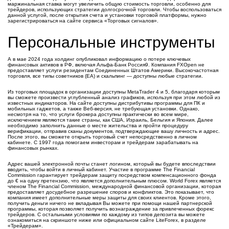
маржинальная ставка могут увеличить общую стоимость торговли, особенно для
трейдеров, использующих стратегии долгосрочной торговли. Чтобы воспользоваться
данной услугой, после открытия счета и установки торговой платформы, нужно
зарегистрироваться на сайте сервиса «Торговых сигналов».
Персональные инструменты
А в мае 2024 года холдинг опубликовал информацию о потере ключевых
финансовых активов в РФ, включая Альфа-Банк Россия9. Компания FXOpen не
предоставляет услуги резидентам Соединенных Штатов Америки. Высокочастотная
торговля, все типы советников (EA) и скальпинг — доступны любые стратегии.
Из торговых площадок в организации доступны MetaTrader 4 и 5, благодаря которым
вы сможете произвести углубленный анализ графиков, используя при этом любой из
известных индикаторов. На сайте доступны дистрибутивы программы для ПК и
мобильных гаджетов, а также Веб-версия, не требующая установки. Однако,
несмотря на то, что услуги брокера доступны практически во всем мире,
исключением являются такие страны, как США, Израиль, Бельгия и Япония. Далее
необходимо заполнить данные о месте жительства и пройти процедуру
верификации, отправив сканы документов, подтверждающие вашу личность и адрес.
После этого, вы сможете открыть торговый счет непосредственно в личном
кабинете. С 1997 года помогаем инвесторам и трейдерам зарабатывать на
финансовых рынках.
Адрес вашей электронной почты станет логином, который вы будете впоследствии
вводить, чтобы войти в личный кабинет. Участие в программе The Financial
Commission гарантирует трейдерам защиту посредством компенсационного фонда
до € на одну претензию, что является дополнительным плюсом. World Forex является
членом The Financial Commission, международной финансовой организации, которая
предоставляет досудебное разрешение споров и конфликтов. Это показывает, что
компания имеет дополнительные меры защиты для своих клиентов. Кроме этого,
получить деньги ничего не вкладывая Вы можете при помощи нашей партнерской
программы, которая позволяет получить вознаграждение за привлеченных форекс
трейдеров. С остальными условиями по каждому из типов депозита вы можете
ознакомиться на скриншоте ниже или официальном сайте LiteForex, в разделе
«Трейдерам».