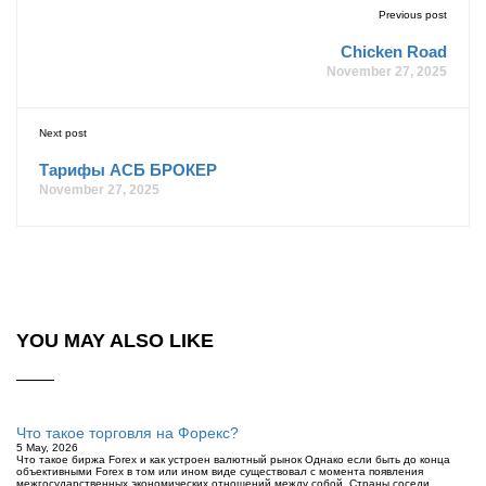
Previous post
Chicken Road
November 27, 2025
Next post
Тарифы АСБ БРОКЕР
November 27, 2025
YOU MAY ALSO LIKE
Что такое торговля на Форекс?
5 May, 2026
Что такое биржа Forex и как устроен валютный рынок Однако если быть до конца
объективными Forex в том или ином виде существовал с момента появления
межгосударственных экономических отношений между собой. Страны соседи