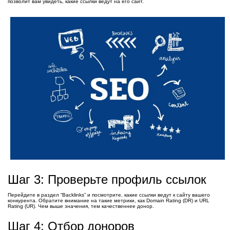
позволит вам увидеть, какие ссылки ведут на его сайт.
Шаг 3: Проверьте профиль ссылок
Перейдите в раздел “Backlinks” и посмотрите, какие ссылки ведут к сайту вашего
конкурента. Обратите внимание на такие метрики, как Domain Rating (DR) и URL
Rating (UR). Чем выше значения, тем качественнее донор.
Шаг 4: Отбор доноров