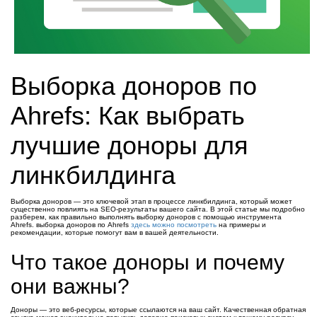
Выборка доноров по
Ahrefs: Как выбрать
лучшие доноры для
линкбилдинга
Выборка доноров — это ключевой этап в процессе линкбилдинга, который может
существенно повлиять на SEO-результаты вашего сайта. В этой статье мы подробно
разберем, как правильно выполнять выборку доноров с помощью инструмента
Ahrefs. выборка доноров по Ahrefs
здесь можно посмотреть
на примеры и
рекомендации, которые помогут вам в вашей деятельности.
Что такое доноры и почему
они важны?
Доноры — это веб-ресурсы, которые ссылаются на ваш сайт. Качественная обратная