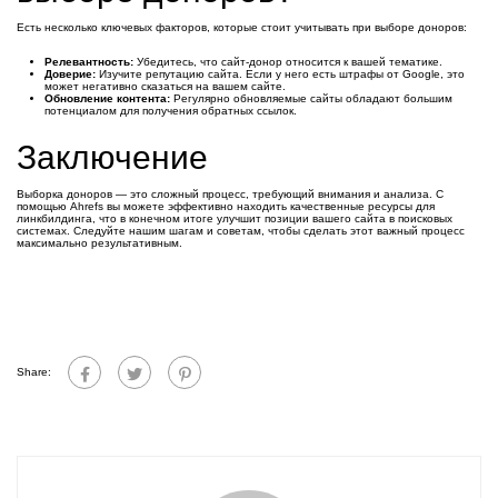
Есть несколько ключевых факторов, которые стоит учитывать при выборе доноров:
Релевантность:
Убедитесь, что сайт-донор относится к вашей тематике.
Доверие:
Изучите репутацию сайта. Если у него есть штрафы от Google, это
может негативно сказаться на вашем сайте.
Обновление контента:
Регулярно обновляемые сайты обладают большим
потенциалом для получения обратных ссылок.
Заключение
Выборка доноров — это сложный процесс, требующий внимания и анализа. С
помощью Ahrefs вы можете эффективно находить качественные ресурсы для
линкбилдинга, что в конечном итоге улучшит позиции вашего сайта в поисковых
системах. Следуйте нашим шагам и советам, чтобы сделать этот важный процесс
максимально результативным.
Share: