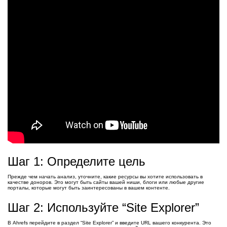
Шаг 1: Определите цель
Прежде чем начать анализ, уточните, какие ресурсы вы хотите использовать в
качестве доноров. Это могут быть сайты вашей ниши, блоги или любые другие
порталы, которые могут быть заинтересованы в вашем контенте.
Шаг 2: Используйте “Site Explorer”
В Ahrefs перейдите в раздел “Site Explorer” и введите URL вашего конкурента. Это