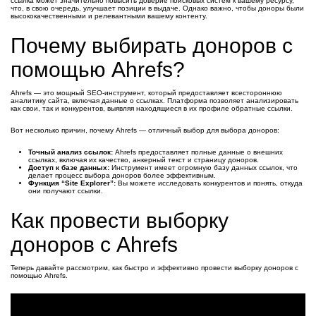
ссылка может значительно повысить доверие поисковых систем к вашему ресурсу,
что, в свою очередь, улучшает позиции в выдаче. Однако важно, чтобы доноры были
высококачественными и релевантными вашему контенту.
Почему выбирать доноров с
помощью Ahrefs?
Ahrefs — это мощный SEO-инструмент, который предоставляет всестороннюю
аналитику сайта, включая данные о ссылках. Платформа позволяет анализировать
как свои, так и конкурентов, выявляя находящиеся в их профиле обратные ссылки.
Вот несколько причин, почему Ahrefs — отличный выбор для выбора доноров:
Точный анализ ссылок:
Ahrefs предоставляет полные данные о внешних
ссылках, включая их качество, анкерный текст и страницу доноров.
Доступ к базе данных:
Инструмент имеет огромную базу данных ссылок, что
делает процесс выбора доноров более эффективным.
Функция “Site Explorer”:
Вы можете исследовать конкурентов и понять, откуда
они получают ссылки.
Как провести выборку
доноров с Ahrefs
Теперь давайте рассмотрим, как быстро и эффективно провести выборку доноров с
помощью Ahrefs.